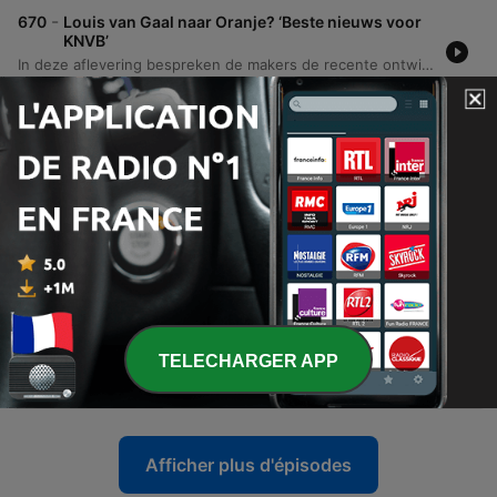
-
670
Louis van Gaal naar Oranje? ‘Beste nieuws voor
KNVB’
In deze aflevering bespreken de makers de recente ontwikkelingen rondom de KNVB en de mogelijke terugkeer van Louis van Gaal als bondscoach, inclusief een analyse van de publieke opinie hierover. Daarnaast wordt dieper ingegaan op controversiële scheidsrechterlijke beslissingen, zoals de rode kaart voor Joey Veerman. Verder staat het transfernieuws centraal, met specifieke aandacht voor de financiële strategie en transferactiviteiten van Ajax rondom spelers als Mika Godts. De podcast behandelt tevens de kansen van AZ Alkmaar, de toekomst van Cody Gakpo bij Tottenham en de uitdagingen binnen clubs als PSV en FC Twente aan de start van het nieuwe Eredivisie-seizoen.
03 août 2026
-
669
‘Nigel de Jong moet in Portugal aankloppen bij
bondscoach Louis van Gaal’
De podcast begint met persoonlijke anekdotes over roken en een eerbetoon aan het overleden voetbalicoon Franco Baresi. Vervolgens wordt de zoektocht naar een nieuwe Nederlandse bondscoach besproken, evenals de recente wedstrijd van Ajax, transfernieuws rondom spelers en de rol van Jan van Halst als analist. Daarnaast wordt ingegaan op de toenemende beperking van toegang tot trainingen voor journalisten en de politieke spanningen binnen de FIFA onder Gianni Infantino. Tot slot worden thema's als de uitbreiding van het WK, de Johan Cruijffschaal tussen PSV en AZ, en de transfersituaties rondom Myron Boadou en Geertruida behandeld.
31 juil. 2026
-
668
‘Ajax-publiek omarmt voetbal van trainer Michel’
In deze aflevering van Kick-Off blikken de presentatoren terug op de wedstrijd tussen Ajax en Burnley, met speciale aandacht voor de prestaties van jonge spelers en de impact van ervaren krachten zoals Daley Blind. Daarnaast bespreken ze transfergeruchten rondom Arokodare en de invloed van Marcel Boekhoorn op de komst van Dusan Tadic naar NEC. Verder behandelen de makers diverse stellingen over talenten als Shane Kluivert en Calvin Stengs, en gaan ze in op transfers naar Nottingham Forest en de toekomst van spelers zoals Kees Smit. De aflevering wordt aangevuld met persoonlijke anekdotes over het EK 2012 en een reflectie op de rol van zaakwaarnemers in het moderne voetbal.
27 juil. 2026
-
667
‘Luciano Valente moet nieuwe aanvoerder van
Feyenoord zijn’
TELECHARGER APP
In deze aflevering bespreken we de persoonlijke verhalen van de gasten, waaronder een verbouwing in Haarlem, en analyseren we de transferstrategie van Ajax onder Jordi Kruijf. We duiken diep in de financiële ongelijkheid binnen het Europese voetbal, de invloed van Amerikaanse investeerders bij clubs als Liverpool en de enorme kloof tussen de Premier League en de Eredivisie. Daarnaast behandelen we de aanstelling van Mark van Bommel als Belgisch bondscoach, de blessureproblematiek van Frenkie de Jong en transferonzekerheden bij AZ. Tot slot bespreken we de mogelijke terugkeer van Shaquille van Persie bij Feyenoord en de discussies rondom matchfixing tijdens het WK.
24 juil. 2026
Afficher plus d'épisodes