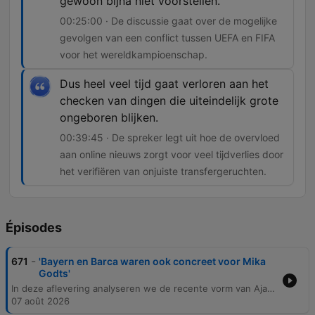
gewoon bijna niet voorstellen.
00:25:00 · De discussie gaat over de mogelijke
gevolgen van een conflict tussen UEFA en FIFA
voor het wereldkampioenschap.
Dus heel veel tijd gaat verloren aan het
checken van dingen die uiteindelijk grote
ongeboren blijken.
00:39:45 · De spreker legt uit hoe de overvloed
aan online nieuws zorgt voor veel tijdverlies door
het verifiëren van onjuiste transfergeruchten.
Épisodes
-
671
'Bayern en Barca waren ook concreet voor Mika
Godts'
In deze aflevering analyseren we de recente vorm van Ajax na hun wedstrijd tegen Shelbourne en bespreken we de transfermogelijkheden van Mika God, waarbij de rol van Jorge Mendes een grote rol speelt. Daarnaast kijken we naar de indrukwekkende opkomst van NEC in Europa en de politieke spanningen binnen de FIFA onder leiding van Infantino. Verder gaan we in op internationale transfers zoals die van Summerville naar Saudi-Arabië, de zoektocht naar een nieuwe bondscoach voor Nederland en de impact van sociale media op de betrouwbaarheid van transfernieuws. Ook komen onderwerpen als contractverlengingen bij AZ en de situatie rondom Joey Veerman aan bod.
07 août 2026