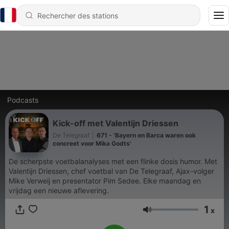
Podcasts
Kick-off met Valentijn Driessen
De Telegraaf
|
671 - 'Bayern en Barca waren ook
concreet voor Mika Godts'
De scherpste voetbalanalyses met een flinke dosis humor. Met
Valentijn Driessen, chef voetbal van De Telegraaf, Ajax-volger
Mike Verweij en presentator Pim Sedee. Elke maandag en
vrijdag een nieuwe aflevering.
1
x
Volume