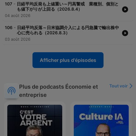
-
107
日経平均反発も上値重い～円高警戒 業種別、個別と
も値下がりが上回る（2026.8.4）
04 août 2026
-
106
日経平均反落～日米協調介入による円急騰で輸出株中
心に売られる（2026.8.3）
03 août 2026
Afficher plus d'épisodes
Tout voir
Plus de podcasts Économie et
entreprise