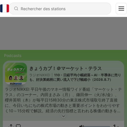
Podcasts
きょうカブ！＠マーケット・テラス
ラジオNIKKEI
|
110 - 日経平均小幅続落～AI・半導体に売り
も、好決算銘柄に買い流入で下げ幅縮小（2026.8.7）
ラジオNIKKEI 平日午後のマネー情報ワイド番組「マーケット・テ
ラス」のコーナー。内田まさみ（月）、鎌田伸一（火/水/金）、
櫻井英明（木）が毎平日15時30分の東京株式市場取引終了直後
に、今日いちにちの株式市場の動きと重要ポイントをわかりやす
く10～15分程で解説。経済の先行指標と言われる株価の動きをチ
ェックするのはビジネスパーソンの基本の「き」！
1