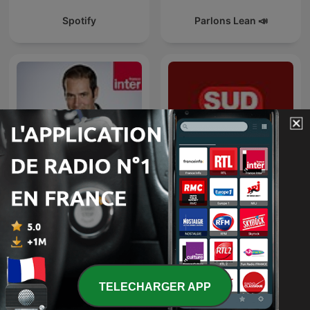
Spotify
Parlons Lean 📣
Tanguy Pastureau
L'info éco +
maltraite l'info
TELECHARGER APP