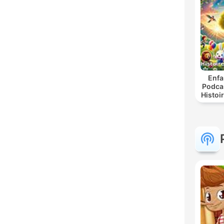
Enfa
Podca
Histoi
| Con
Lud
Appre