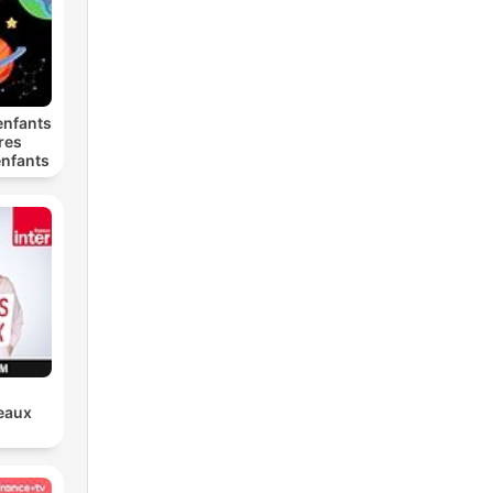
enfants
ures
enfants
teaux