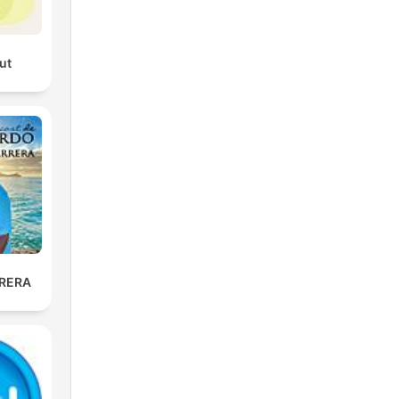
ut
RERA