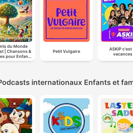
nts du Monde
ASKIP c'est 
st | Chansons &
Petit Vulgaire
vacances 
res pour Enfants
tes & Comptines
iques 2025 |
ndre à Chanter
Compte
Podcasts internationaux Enfants et fam