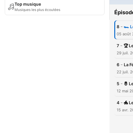
Top musique
Musiques les plus écoutées
Épisod
-
8
🏎️ 
05 août
-
7
🏆 L
29 juil. 
-
6
La F
22 juil. 
-
5
🤴 L
12 mai 2
-
4
🐲 L
15 avr. 