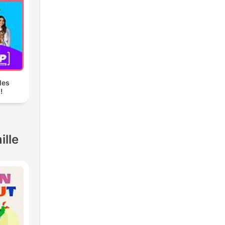
les
!
ille