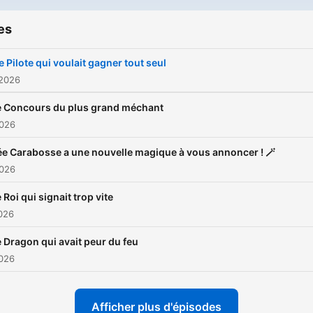
✨
Des histoires captivante
es
🏰
Des voyages dans le te
🔎
Des mystères à résoudr
Le Pilote qui voulait gagner tout seul
 2026
Un podcast pour les petits
curieux, surtout ceux qui
e Concours du plus grand méchant
réclament sans cesse "enc
2026
une histoire, une autre
ée Carabosse a une nouvelle magique à vous annoncer ! 🪄
histoire" avant le dodo, et 
2026
plus grands qui aiment éco
des contes magiques pour
e Roi qui signait trop vite
026
s'endormir. Abonnez-vous
e Dragon qui avait peur du feu
2026
Afficher plus d'épisodes