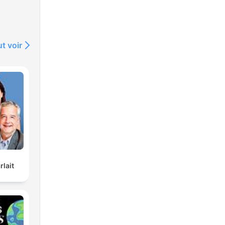
t voir
rlait