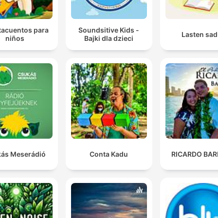
acuentos para
Soundsitive Kids -
Lasten sad
niños
Bajki dla dzieci
ás Meserádió
Conta Kadu
RICARDO BAR