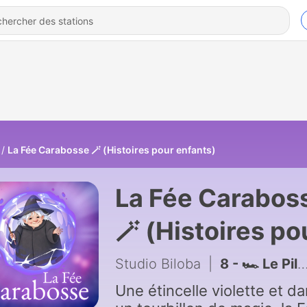
La Fée Carabosse 🪄 (Histoires pour enfants)
La Fée Carabos
🪄 (Histoires po
enfants)
Studio Biloba
|
8 - 🏎️ Le Pilote qui voulait gagner tout seul
Une étincelle violette et d