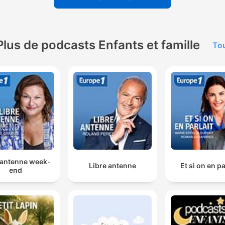
Plus de podcasts Enfants et famille
Tou
 antenne week-
Libre antenne
Et si on en pa
end