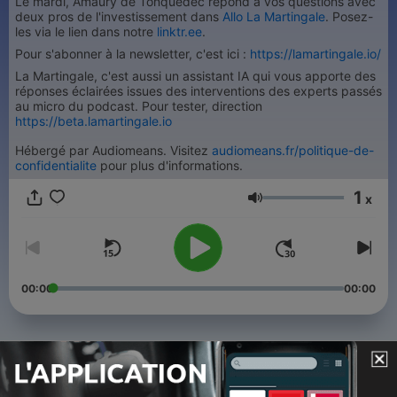
Le mardi, Amaury de Tonquédec répond à vos questions avec
deux pros de l'investissement dans
Allo La Martingale
. Posez-
les via le lien dans notre
linktr.ee
.
Pour s'abonner à la newsletter, c'est ici :
https://lamartingale.io/
La Martingale, c'est aussi un assistant IA qui vous apporte des
réponses éclairées issues des interventions des experts passés
au micro du podcast. Pour tester, direction
https://beta.lamartingale.io
Hébergé par Audiomeans. Visitez
audiomeans.fr/politique-de-
confidentialite
pour plus d'informations.
1
x
Volume
00:00
00:00
Épisodes