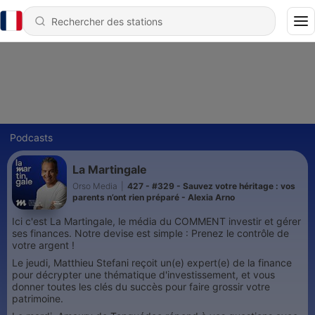
Podcasts
La Martingale
Orso Media
|
427 - #329 - Sauvez votre héritage : vos
parents n’ont rien préparé - Alexia Arno
Ici c'est La Martingale, le média du COMMENT investir et gérer
ses finances. Notre devise est simple : Prenez le contrôle de
votre argent !
Le jeudi, Matthieu Stefani reçoit un(e) expert(e) de la finance
pour décrypter une thématique d'investissement, et vous
donner toutes les clés du succès pour faire grossir votre
patrimoine.