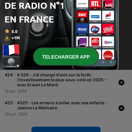
-
427
#329 - Sauvez votre héritage : vos parents n’ont
rien préparé - Alexia Arno
06 août 2026
-
426
#328 - Ces entreprises ne survivront pas à l'IA :
comment les repérer - Paul-Antoine Tual
30 juil. 2026
-
425
#327 - Fin du résidentiel : voici où investissent
ceux qui veulent du rendement - Matthieu Degli
Innocenti
TELECHARGER APP
23 juil. 2026
-
424
# 326 - J'ai changé d'avis sur la forêt :
l'investissement le plus sous-coté en 2026 -
avec Erwan Le Méné
16 juil. 2026
-
423
#325 - Les erreurs à éviter avec ses enfants -
Jeanne Le Melinaire
09 juil. 2026