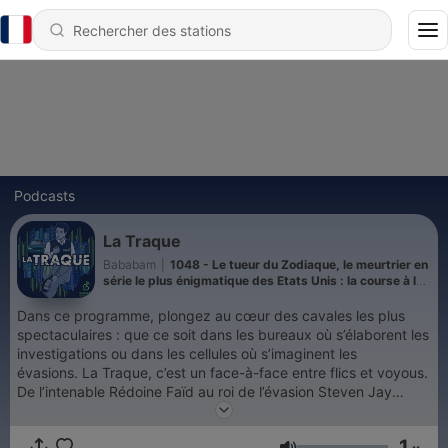
Podcasts
La Traque
Bababam
|
1048 - Le tueur du Zodiaque, le meurtrier en
série le plus énigmatique des Etats Unis : la course à la
célébrité (3/4)
Dans ce programme, plongez au cœur des cavales les plus
spectaculaires : que ce soit dans les bureaux où s’élaborent les
investigations ou dans les cellules où s’imaginent les
évasions. La Traque, c’est un face-à-face entre flics et voyous.
De l’intenable Rédoine Faïd au roi de l’évasion Steven Jay
Russell, en passant par la militante Angela Davis... Revivez les
plus grandes chasses à l’homme de l’histoire, d'un côté comme
1