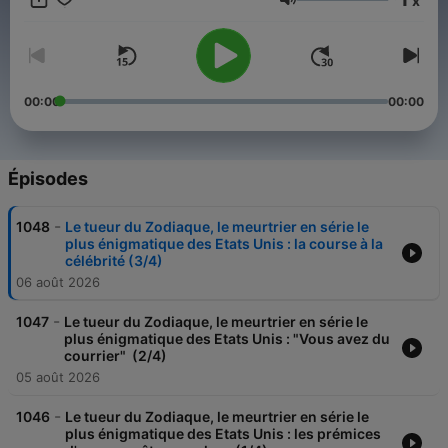
x
de l'autre. Des nouveaux épisodes de La Traque sont
Volume
disponibles chaque jour. Si vous êtes abonné.es à Bababam+
sur Apple Podcasts, vous pouvez y accéder en avant-
première. Pour celles et ceux qui ne sont pas abonné.es, les
nouveaux épisodes restent évidemment disponibles
gratuitement chaque jeudi sur Apple Podcasts, Spotify,
00:00
00:00
Deezer, Castbox, Podcast Addict, Amazon Music, Voxeus.
Épisodes
-
1048
Le tueur du Zodiaque, le meurtrier en série le
plus énigmatique des Etats Unis : la course à la
célébrité (3/4)
06 août 2026
-
1047
Le tueur du Zodiaque, le meurtrier en série le
plus énigmatique des Etats Unis : "Vous avez du
courrier" (2/4)
05 août 2026
-
1046
Le tueur du Zodiaque, le meurtrier en série le
plus énigmatique des Etats Unis : les prémices