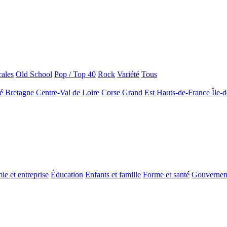
ales
Old School
Pop / Top 40
Rock
Variété
Tous
é
Bretagne
Centre-Val de Loire
Corse
Grand Est
Hauts-de-France
Île-
e et entreprise
Éducation
Enfants et famille
Forme et santé
Gouverne