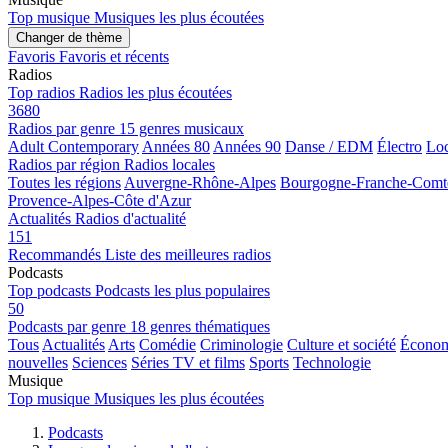
Top musique
Musiques les plus écoutées
Changer de thème
Favoris
Favoris et récents
Radios
Top radios
Radios les plus écoutées
3680
Radios par genre
15 genres musicaux
Adult Contemporary
Années 80
Années 90
Danse / EDM
Électro
Loc
Radios par région
Radios locales
Toutes les régions
Auvergne-Rhône-Alpes
Bourgogne-Franche-Comt
Provence-Alpes-Côte d'Azur
Actualités
Radios d'actualité
151
Recommandés
Liste des meilleures radios
Podcasts
Top podcasts
Podcasts les plus populaires
50
Podcasts par genre
18 genres thématiques
Tous
Actualités
Arts
Comédie
Criminologie
Culture et société
Économi
nouvelles
Sciences
Séries TV et films
Sports
Technologie
Musique
Top musique
Musiques les plus écoutées
Podcasts