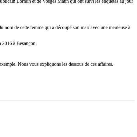
ublicain Lorrain et de Vosges Matin qui ont suivi les enquêtes au jour
ber du nom de cette femme qui a découpé son mari avec une meuleuse à
en 2016 à Besançon.
exemple. Nous vous expliquons les dessous de ces affaires.