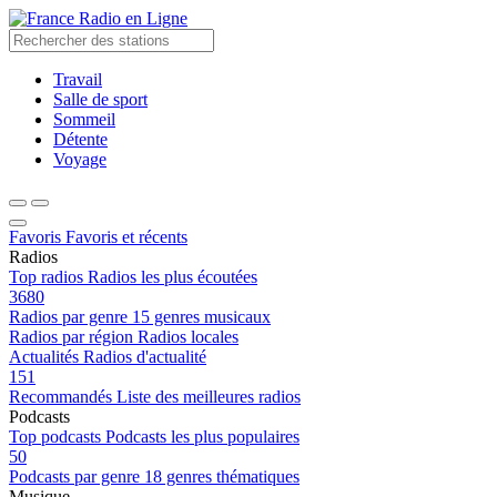
Radio en Ligne
Travail
Salle de sport
Sommeil
Détente
Voyage
Favoris
Favoris et récents
Radios
Top radios
Radios les plus écoutées
3680
Radios par genre
15 genres musicaux
Radios par région
Radios locales
Actualités
Radios d'actualité
151
Recommandés
Liste des meilleures radios
Podcasts
Top podcasts
Podcasts les plus populaires
50
Podcasts par genre
18 genres thématiques
Musique