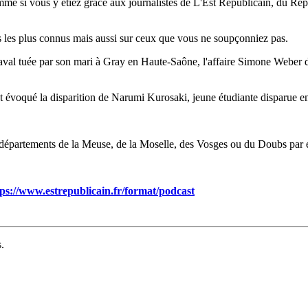
mme si vous y étiez grâce aux journalistes de L'Est Républicain, du Rép
 les plus connus mais aussi sur ceux que vous ne soupçonniez pas.
xia Daval tuée par son mari à Gray en Haute-Saône, l'affaire Simone We
 évoqué la disparition de Narumi Kurosaki, jeune étudiante disparue 
os départements de la Meuse, de la Moselle, des Vosges ou du Doubs par 
tps://www.estrepublicain.fr/format/podcast
.