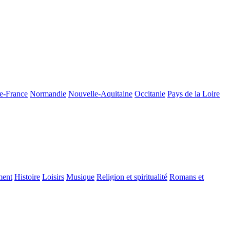
de-France
Normandie
Nouvelle-Aquitaine
Occitanie
Pays de la Loire
ment
Histoire
Loisirs
Musique
Religion et spiritualité
Romans et