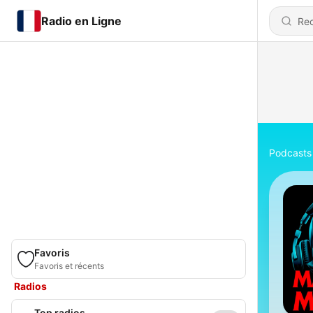
Radio en Ligne
Podcasts
Favoris
Favoris et récents
Radios
Top radios