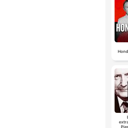
Hond
extr
Pie