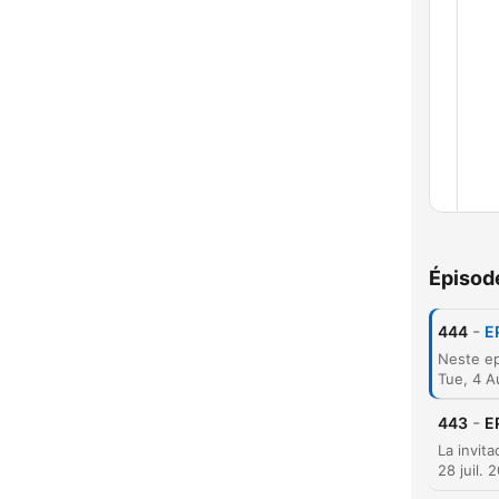
Chap
Épisod
-
444
E
Tue, 4 
-
443
E
28 juil. 