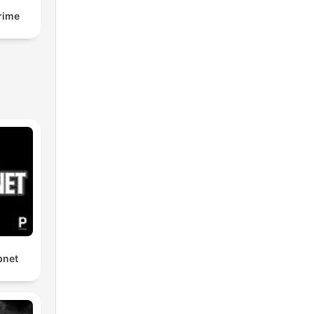
rime
bnet