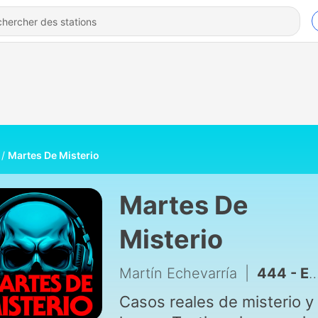
Martes De Misterio
Martes De
Misterio
Martín Echevarría
|
444 - EP:433: Ars Goetia
Casos reales de misterio y