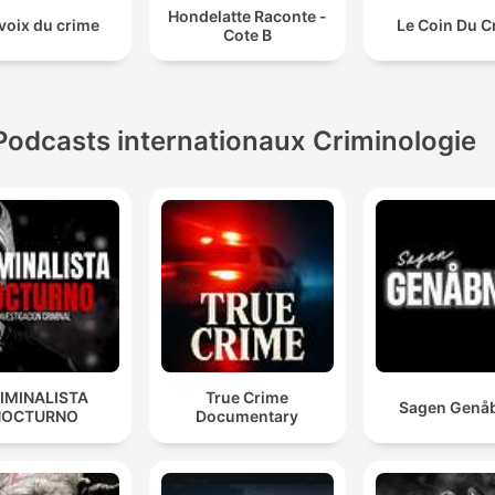
Hondelatte Raconte -
voix du crime
Le Coin Du C
Cote B
Podcasts internationaux Criminologie
IMINALISTA
True Crime
Sagen Genå
NOCTURNO
Documentary