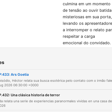
culmina em um momento
de tensão ao ouvir batida
misteriosas em sua porta,
levando os apresentador
a interromper o relato pa
respeitar a carga
emocional do convidado.
itres
es
Ars Goetia
00:04:04
P:433: Ars Goetia
O Relato de Héctor
00:05:06
Aug 2026 06:30:00 +0000
O Livro La Bruja e os Fenômenos com a
00:19:57
Namorada
P.432: Una clásica historia de terror
O Retorno aos Rituais e o Contato com o Irmã
00:35:34
2026