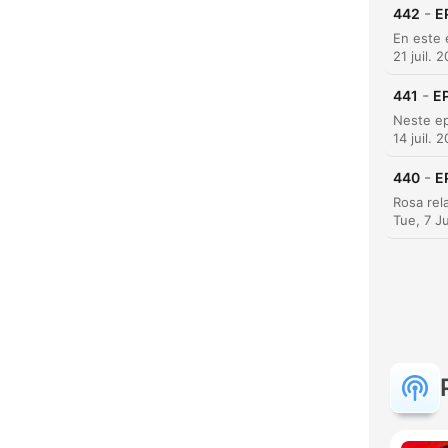
-
442
E
21 juil. 
C
-
441
EP
Mome
14 juil. 
-
440
E
Tue, 7 J