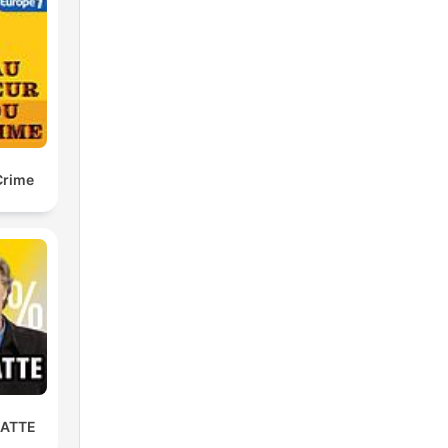
do
a
 um
Crime
m
LATTE