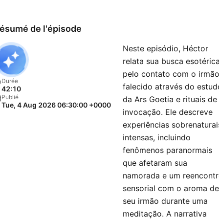
ésumé de l'épisode
Neste episódio, Héctor
relata sua busca esotéric
pelo contato com o irmã
Durée
falecido através do estud
42:10
Publié
da Ars Goetia e rituais de
Tue, 4 Aug 2026 06:30:00 +0000
invocação. Ele descreve
experiências sobrenaturai
intensas, incluindo
fenômenos paranormais
que afetaram sua
namorada e um reencont
sensorial com o aroma de
seu irmão durante uma
meditação. A narrativa