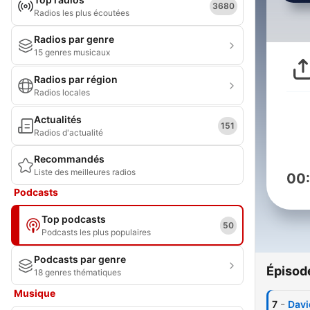
3680
Radios les plus écoutées
Radios par genre
15 genres musicaux
Radios par région
Radios locales
Actualités
151
Radios d'actualité
Recommandés
Liste des meilleures radios
00
Podcasts
Top podcasts
50
Podcasts les plus populaires
Podcasts par genre
Épisod
18 genres thématiques
Musique
-
7
Davi