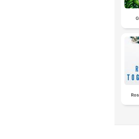
G
Ros