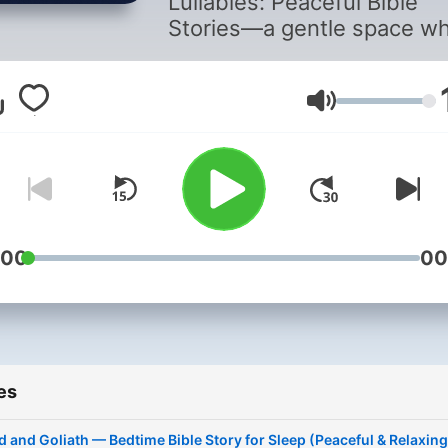
Lullabies: Peaceful Bible
Stories—a gentle space w
faith and storytelling bring
peace to your heart. Each
episode features softly
Volume
narrated Bible stories with
calming music to help you 
down, reflect, and rest in 
presence. Perfect for bedt
prayer, or quiet moments, f
:00
00
children and adults alike. L
each story be a small light 
your night—reminding you 
you are safe, loved, and n
alone. 🌙
es
d and Goliath — Bedtime Bible Story for Sleep (Peaceful & Relaxing