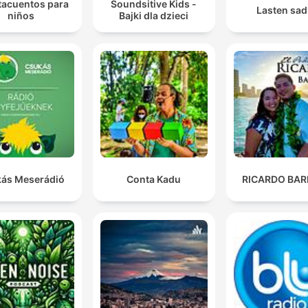
acuentos para
Soundsitive Kids -
Lasten sad
niños
Bajki dla dzieci
ás Meserádió
Conta Kadu
RICARDO BAR