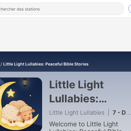
Little Light Lullabies: Peaceful Bible Stories
Little Light
Lullabies:
Peaceful Bible
Little Light Lullabies
|
7 - David and Goliath — Bedtime Bible Story for Sleep (Peaceful & Relaxing)
Stories
Welcome to Little Light