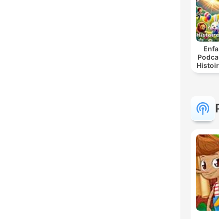
Enfa
Podca
Histoi
| Con
Lud
Appre