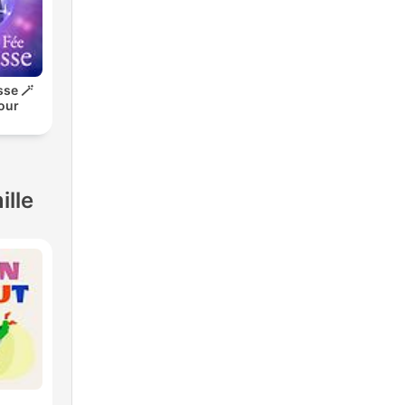
sse 🪄
pour
ille