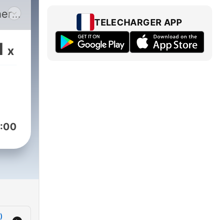
here
TELECHARGER APP
1
x
slow
God’s
ime,
or
:00
et
in
that
ever
)