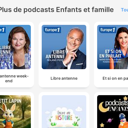
Plus de podcasts Enfants et famille
Tou
 antenne week-
Libre antenne
Et si on en pa
end