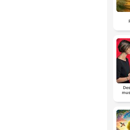
Des
mus