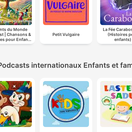
nts du Monde
La Fée Carabo
st | Chansons &
Petit Vulgaire
(Histoires 
res pour Enfants
enfants)
tes & Comptines
iques 2025 |
ndre à Chanter
Compte
Podcasts internationaux Enfants et fam