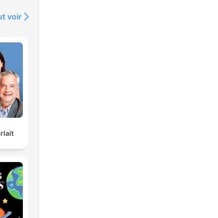
t voir
rlait