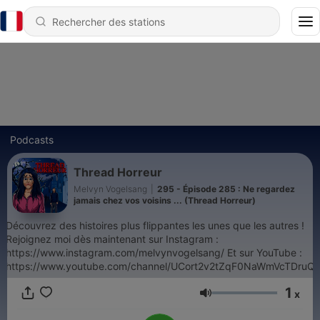
Podcasts
Thread Horreur
Melvyn Vogelsang
|
295 - Épisode 285 : Ne regardez
jamais chez vos voisins ... (Thread Horreur)
Découvrez des histoires plus flippantes les unes que les autres !
Rejoignez moi dès maintenant sur Instagram :
https://www.instagram.com/melvynvogelsang/ Et sur YouTube :
https://www.youtube.com/channel/UCort2v2tZqF0NaWmVcTDruQ
1
x
Volume