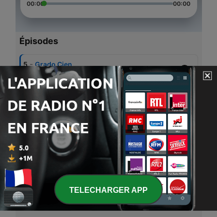
00:00
00:00
Épisodes
-
5
Grado Cien
18 août 2020
-
4
P I S T A
08 juil. 2020
-
3
Amo El Miedo
12 juin 2020
-
2
19/19
18 mai 2020
-
1
De mi para ti 2k20
TELECHARGER APP
28 mars 2020