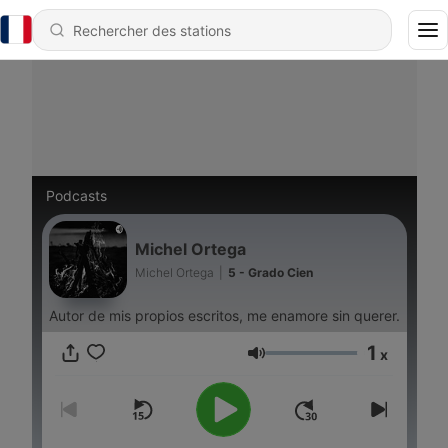
Podcasts
Michel Ortega
Michel Ortega
|
5 - Grado Cien
Autor de mis propios escritos, me enamore sin querer.
1
x
Volume