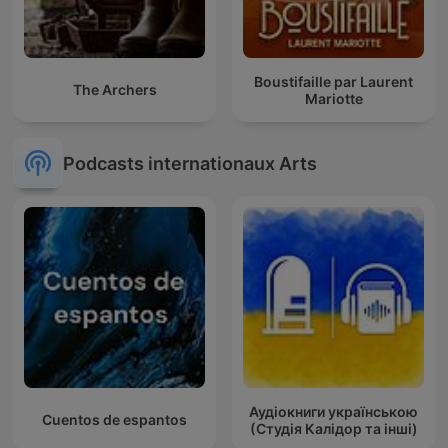
Boustifaille par Laurent
The Archers
Mariotte
Podcasts internationaux Arts
Аудіокниги українською
Cuentos de espantos
(Студія Калідор та інші)