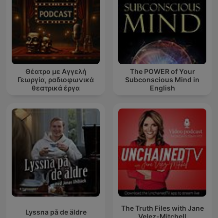
Θέατρο με Αγγελή
The POWER of Your
Γεωργία, ραδιοφωνικά
Subconscious Mind in
θεατρικά έργα
English
The Truth Files with Jane
Lyssna på de äldre
Velez-Mitchell