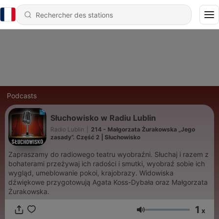
Podcasts
Słuchowisko w Radiu Lublin
Radio Lublin
|
214 - Małgorzata Żurakowska „Jego
zasady”. Część 2 | Słuchowisko
Zapraszamy do radiowego teatru wyobraźni. Słuchaj i razem z
bohaterami przeżywaj ich radości i smutki, wyobraź sobie ich
wygląd, umeblowanie pokoi, krajobrazy. Widowiska
dźwiękowe przygotowują Agata Koss-Dybała oraz Małgorzata
Żurakowska.
1
x
Volume