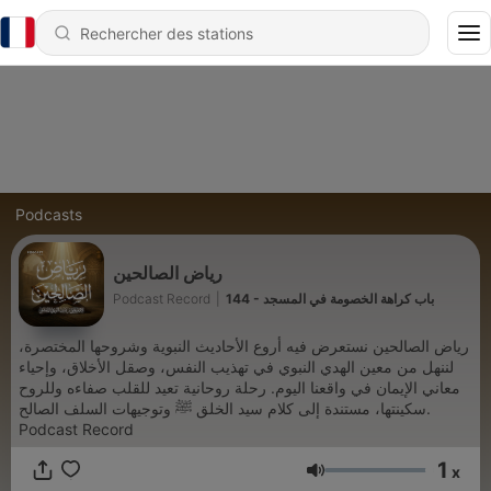
Podcasts
رياض الصالحين
144 - باب كراهة الخصومة في المسجد
|
Podcast Record
رياض الصالحين نستعرض فيه أروع الأحاديث النبوية وشروحها المختصرة،
لننهل من معين الهدي النبوي في تهذيب النفس، وصقل الأخلاق، وإحياء
معاني الإيمان في واقعنا اليوم. رحلة روحانية تعيد للقلب صفاءه وللروح
سكينتها، مستندة إلى كلام سيد الخلق ﷺ وتوجيهات السلف الصالح.
Podcast Record
1
x
Volume