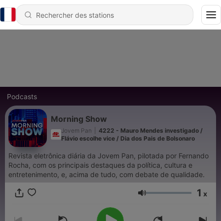
Podcasts
Morning Show
Jovem Pan
|
4222 - Mauro Mendes investigado /
Flávio escolhe vice / Dia dos Pais de Bolsonaro
Revista eletrônica diária da Jovem Pan, pilotada por Fernando
Rocha, com os principais destaques da política, cultura e
entretenimento, e, acima de tudo, com debate de qualidade.
1
x
Volume