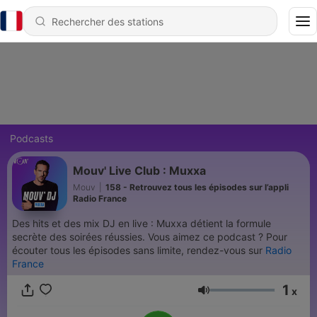
Podcasts
Mouv' Live Club : Muxxa
Mouv
|
158 - Retrouvez tous les épisodes sur l’appli
Radio France
Des hits et des mix DJ en live : Muxxa détient la formule
secrète des soirées réussies. Vous aimez ce podcast ? Pour
écouter tous les épisodes sans limite, rendez-vous sur
Radio
France
1
x
Volume