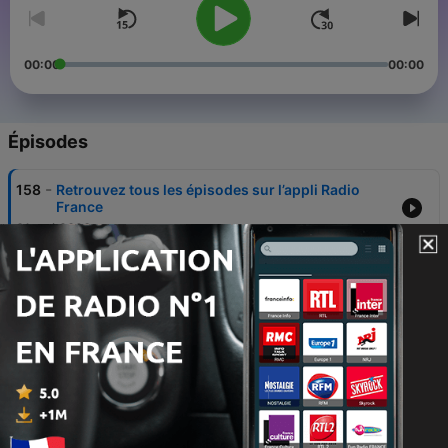
00:00
00:00
Épisodes
-
158
Retrouvez tous les épisodes sur l’appli Radio
France
01 mai 2023
-
157
Mouv' DJ : Muxxa du lundi 19 juin 2023
19 juin 2023
-
155
Muxxa : Bang ! Bang ! Mix : Shenseea, Rema,
Tiakola, Adekunle Gold...
29 mai 2023
-
154
Muxxa : Bang ! Bang ! Mix : Squidji, Usky,
Guy2Bezbar, Jok'Air...