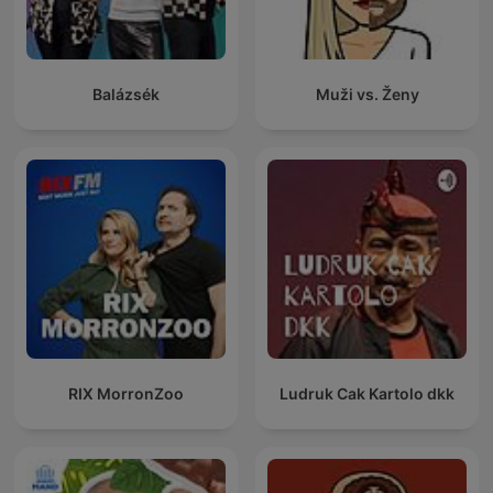
Balázsék
Muži vs. Ženy
RIX MorronZoo
Ludruk Cak Kartolo dkk