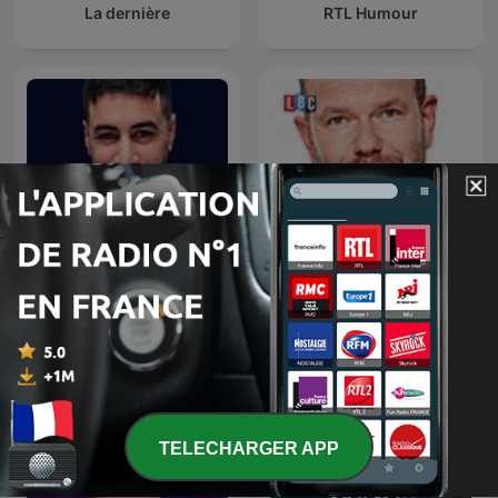
La dernière
RTL Humour
James O'Brien's Mystery
La riposte
Hour
TELECHARGER APP