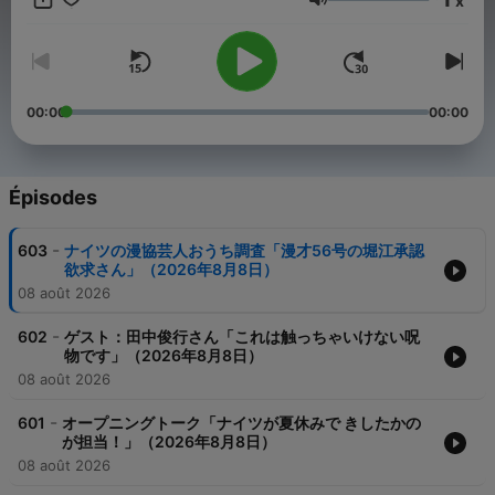
x
いたします。 https://www.tbs.co.jp/radio/podcast/en.html中。
Volume
制作：TBSラジオ
00:00
00:00
Épisodes
-
603
ナイツの漫協芸人おうち調査「漫才56号の堀江承認
欲求さん」（2026年8月8日）
08 août 2026
-
602
ゲスト：田中俊行さん「これは触っちゃいけない呪
物です」（2026年8月8日）
08 août 2026
-
601
オープニングトーク「ナイツが夏休みで きしたかの
が担当！」（2026年8月8日）
08 août 2026