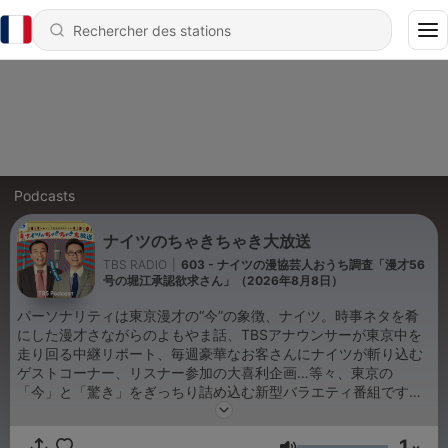
Podcasts
ナイツのちゃきちゃき大放送
TBS RADIO
|
603 - ナイツの漫協芸人おうち調査「漫才56
号の堀江承認欲求さん」（2026年8月8日）
パーソナリティは東京漫才の“今”の象徴、ナイツ。時事ネタを肴
にした漫才さながらのよもやま話、TBSアナウンサーが東京中を
走り回る中継リポート、毎週豪華なお客さんにナイツが斬り込む
ゲストコーナー、リスナー参加の大喜利企画…等々、東京の
「今」と「驚き」をぎっちり詰め込む新型バラエティ番組です。
「ナイツのちゃきちゃき大放送」は毎週土曜日9時～TBSラジオで
放送番組作りの参考のため、以下のアンケートにご協力をお願い
1