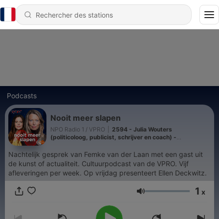
Podcasts
Nooit meer slapen
NPO Radio 1 / VPRO
|
2594 - Julia Wouters
(politicoloog, publicist, schrijver en coach) -
HERHALING
Nachtelijk gesprek van Femke van der Laan met een gast uit
de kunst of actualiteit. Cultuurpodcast van de VPRO. Vijf
afleveringen per week. Op vrijdag presenteert Ellen Deckwitz.
1
x
Volume