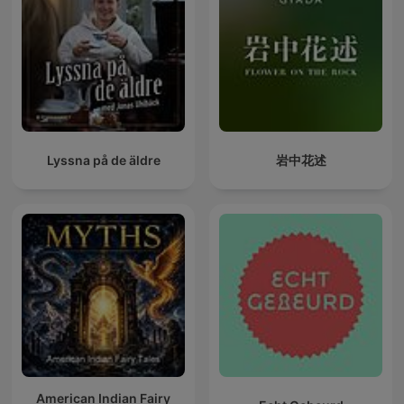
Lyssna på de äldre
岩中花述
American Indian Fairy