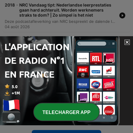
-
2018
NRC Vandaag tipt: Nederlandse leerprestaties
gaan hard achteruit. Worden werknemers
straks te dom? | Zo simpel is het niet
Deze podcastafleverking van NRC bespreekt de dalende leerprestaties van Nederlandse jongeren op basis van OESO-gegevens. De makers bezoeken de OESO in Parijs om te praten met experts over de achteruitgang in vaardigheden zoals lezen en rekenen, en de grote verschillen tussen scholen in Nederland. Daarnaast wordt ingegaan op de negatieve impact van technologie, zoals smartphones en sociale media, op het concentratie- en leervermogen van studenten. Er wordt gewaarschuwd voor de risico's van AI als 'kruk' in plaats van hulpmiddel, wat kan leiden tot een afname van essentiële menselijke vaardigheden en een grotere sociaal-economische kloof.
04 août 2026
-
2017
NRC Vandaag tipt: Van Mozart tot Bob Dylan,
wordt muziek echt steeds simpeler? |
Onbehaarde Apen
In deze aflevering van Onbehaarde Apen bespreken de presentatoren hun favoriete nummers aller tijden en onderzoeken ze de stelling dat muziek minder complex wordt. Ze analyseren werken van Jeff Buckley, Gorillaz en Amy Winehouse in relatie tot computationele muziekwetenschap en onderzoek naar de afname van melodische complexiteit. Verder gaat het gesprek over de methodiek van netwerkanalyse in muziek, de invloed van algoritmes op versimpeling en de beperkingen van eurocentrische datasets. De discussie eindigt bij de vraag of muzikale kwaliteit een wiskundige waarde kan hebben of dat het fundamenteel een gevoelskwestie blijft.
03 août 2026
-
2016
Trans en gevlucht uit de VS: 'Mensen worden
aangemoedigd ons te haten' | Pride-special
Deze podcast van NRC vertelt het verhaal van vier trans personen die de Verenigde Staten hebben ontvlucht om in Nederland een veiliger leven op te bouwen. In de context van de tweede termijn van Donald Trump en de invoering van restrictieve wetgeving, zoals Project 2025, ervaren zij een toenemende dreiging voor hun veiligheid en identiteit. De aflevering volgt Ruby, Halsey, Ash en Valeria tijdens een ontmoeting in Amsterdam. De makers onderzoeken de motivaties achter hun migratie, de realiteit van het asielproces op Schiphol en de uitdagingen in opvangcentra zoals Ter Apel. Hoewel Nederland wordt gezien als een veiliger alternatief waar men vrijer naar het toilet kan gaan zonder angst voor geweld, beschrijven de getuigen ook incidenten van agressie en de voortdurende strijd voor volledende acceptatie.
31 juil. 2026
-
2015
De Chinese Yanzi checkte zichzelf in bij een
conversiekliniek | Pride-special
In deze aflevering van NRC het verhaal van vandaag bespreekt China-correspondent Tabitha Speelman de complexe en tegenstrijdige situatie van LHBTI'ers in China. Aan de hand van het persoonlijke verhaal van activist Yen Chi, die nu in Den Haag woont, wordt een beeld geschetst van een periode van vooruitgang die onder druk is komen te staan door toenemende censuur en politieke controle onder president Xi Jinping. De podcast belicht een historisch keerpunt waarbij een rechtszaak tegen conversietherapie leidde tot een krachtig juridisch oordeel, maar laat ook zien hoe de ruimte voor burgerrechten en onafhankelijke organisaties in China de afgelopen jaren drastisch is ingeperkt. Het verhaal biedt een diepgaand inzicht in de strijd tussen individuele juridische overwinningen en de bredere politieke repressie binnen het Chinese staatsapparaat.
TELECHARGER APP
30 juil. 2026