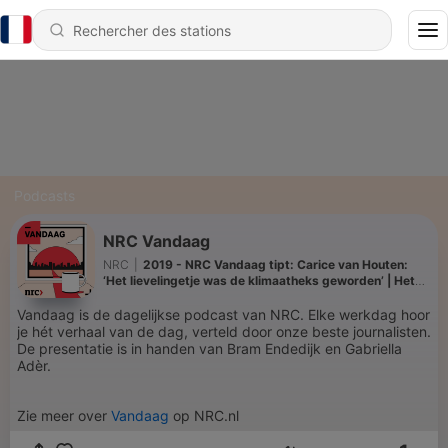
Podcasts
NRC Vandaag
NRC
|
2019 - NRC Vandaag tipt: Carice van Houten:
‘Het lievelingetje was de klimaatheks geworden’ | Het
Uur
Vandaag is de dagelijkse podcast van NRC. Elke werkdag hoor
je hét verhaal van de dag, verteld door onze beste journalisten.
De presentatie is in handen van Bram Endedijk en Gabriella
Adèr.
Zie meer over
Vandaag
op NRC.nl