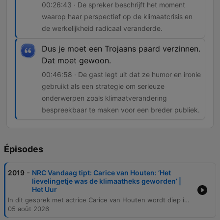
00:26:43 · De spreker beschrijft het moment
waarop haar perspectief op de klimaatcrisis en
de werkelijkheid radicaal veranderde.
Dus je moet een Trojaans paard verzinnen.
Dat moet gewoon.
00:46:58 · De gast legt uit dat ze humor en ironie
gebruikt als een strategie om serieuze
onderwerpen zoals klimaatverandering
bespreekbaar te maken voor een breder publiek.
Épisodes
-
2019
NRC Vandaag tipt: Carice van Houten: ‘Het
lievelingetje was de klimaatheks geworden’ |
Het Uur
In dit gesprek met actrice Carice van Houten wordt diep ingegaan op haar acteermethode, waarbij ze de nadruk legt op luisteren en het vermijden van ijdelheid. Ze reflecteert op hoe haar jeugd in een complexe familiale setting, gekenmerkt door instabiliteit en scheidingen, haar persoonlijkheid en overlevingsstrategieën heeft gevormd. Daarnaast bespreekt Carice haar persoonlijke en politieke ontwaking door de klimaatcrisis. Ze beschrijft haar transformatie van een conflictvermijdende observator naar een actieve burger met maatschappelijk engagement, waarbij ze humor en kunst gebruikt om zware onderwerpen bespreekbaar te maken.
05 août 2026