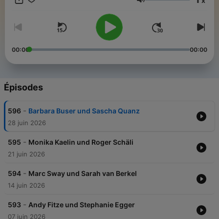
x
eingeladen, die aufgrund ihrer Lebenserfahrungen etwas zu
Volume
sagen haben, das über den Tag hinaus Gültigkeit hat
00:00
00:00
Épisodes
-
596
Barbara Buser und Sascha Quanz
28 juin 2026
-
595
Monika Kaelin und Roger Schäli
21 juin 2026
-
594
Marc Sway und Sarah van Berkel
14 juin 2026
-
593
Andy Fitze und Stephanie Egger
07 juin 2026