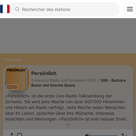
Podcasts
Persönlich
Schweizer Radio und Fernsehen (SRF)
|
596 - Barbara
Buser und Sascha Quanz
«Persönlich» ist die erste Live-Radio-Talksendung der
Schweiz. Sie wird jede Woche von über 400'000 Hörerinnen
und Hörern am Radio verfolgt. Jede Woche reden Menschen
über ihr Leben, sprechen über ihre Wünsche, Interesse,
Ansichten und Meinungen. «Persönlich» ist kein heisser Stuhl
und auch keine Informationssendung, sondern ein Gespräch
zur Person und über ihr Leben. Im «Persönlich» sind Gäste
1