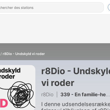
r8Dio - Undskyld vi roder
r8Dio - Undskyl
vi roder
r8Dio
|
339 - En familie-hemmelighed
I denne udsendelsesrækk