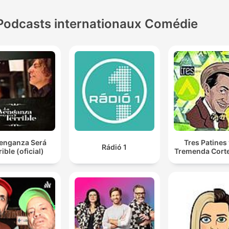
Podcasts internationaux Comédie
Venganza Será
Tres Patines 
Rádió 1
rible (oficial)
Tremenda Cort