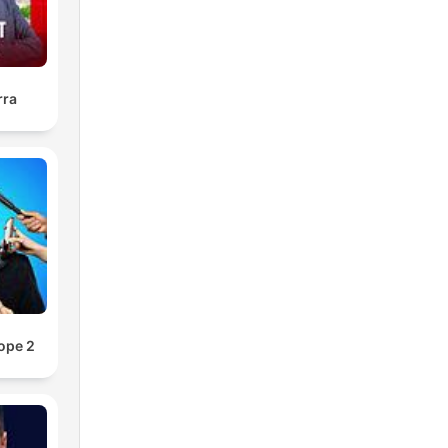
rra
ope 2