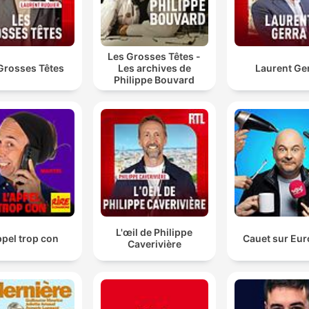
Hvad laver du her i farfars bunker?
Les Grosses Têtes -
00:41:52 · De konfronterer Emil, som sidder uventet i det
Grosses Têtes
Les archives de
Laurent Ge
underjordiske anlæg.
Philippe Bouvard
L'œil de Philippe
ppel trop con
Cauet sur Eur
Caverivière