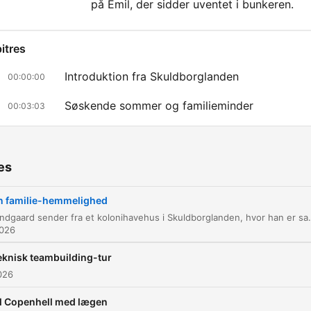
på Emil, der sidder uventet i bunkeren.
itres
Introduktion fra Skuldborglanden
00:00:00
Søskende sommer og familieminder
00:03:03
Husets arkitektur og udvidelser
00:13:30
Fundet af lemmen
00:33:23
es
Opdagelsen af det underjordiske rum
00:34:20
n familie-hemmelighed
Claus Bundgaard sender fra et kolonihavehus i Skuldborglanden, hvor han er samlet med sine søskende til en sommerbegivenhed. Samtalen spænder fra familiens historie og husets arkitektur til en gåtur gennem haven, hv
Mødet med Emil i bunkeren
00:40:11
2026
liquez sur un chapitre pour y accéder directement
eknisk teambuilding-tur
nts clés
2026
il Copenhell med lægen
Det er fra et familie sommerhus, eller hvad skal man