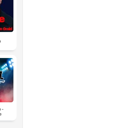
e
 -
e