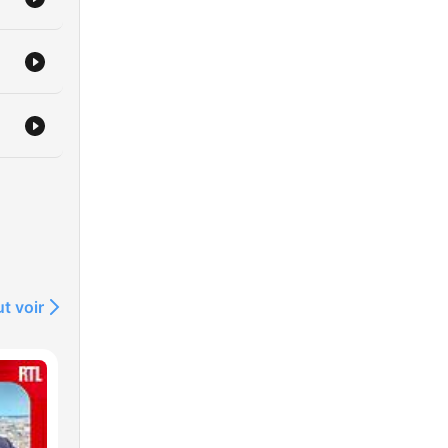
ler
t voir