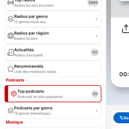
3680
Radios les plus écoutées
Radios par genre
15 genres musicaux
Radios par région
Radios locales
Actualités
151
Radios d'actualité
Recommandés
Liste des meilleures radios
00
Podcasts
Top podcasts
50
Podcasts les plus populaires
Podcasts par genre
18 genres thématiques
Ré
Musique