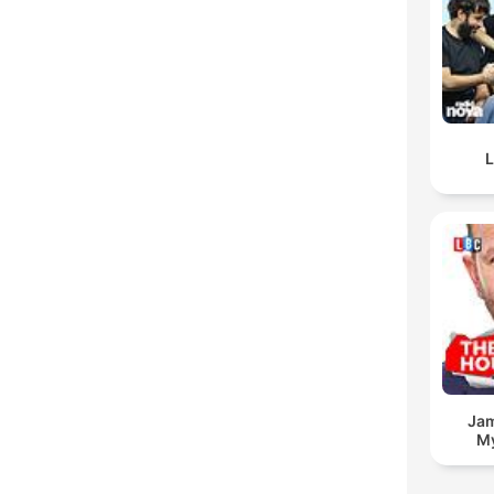
L
Jam
My