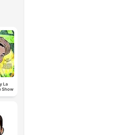
y La
e Show