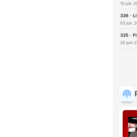
10 juil. 
-
336
L
03 juil. 
-
335
F
26 juin 