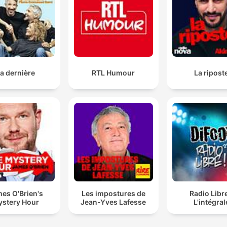
a dernière
RTL Humour
La ripost
es O'Brien's
Les impostures de
Radio Libre
stery Hour
Jean-Yves Lafesse
L'intégral