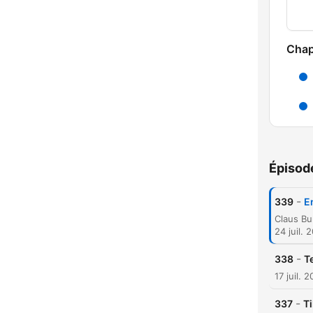
Chap
Épisod
-
339
E
24 juil. 
C
-
338
T
Mome
17 juil. 
-
337
T