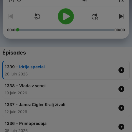
x
Volume
00:00
00:00
Épisodes
-
1339
Idrija special
26 juin 2026
-
1338
Vlada v senci
19 juin 2026
-
1337
Janez Cigler Kralj živali
12 juin 2026
-
1336
Primopredaja
05 juin 2026