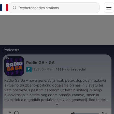
Podcasts
Radio GA - GA
RTVSLO – Prvi
|
1339 - Idrija special
Radio Ga Ga – nova generacija vsak petek dopoldan razkriva
aktualno družbeno-politično dogajanje pri nas in v svetu ter
vam postreže s pestrim naborom unikatnih imitacij. S svojo
duhovitostjo in ostrim pogledom prinaša zabavo, smeh in
razmislek o dogodkih poslušalcem vseh generacij. Bodite del
petkove zabave na Prvem.
1