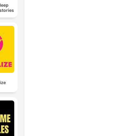
Sleep
stories
ize