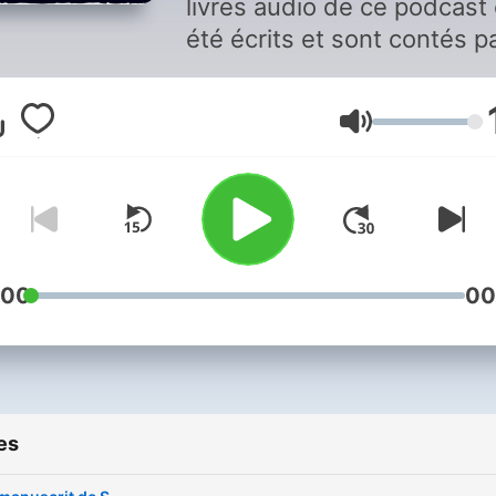
livres audio de ce podcast
été écrits et sont contés p
Raphaël Damain (Rafadam)
y trouveras des histoires e
Volume
tout genre : fantastique,
science-fiction, contes et
histoires pour dormir, histo
d'horreur inédites...
:00
00
es