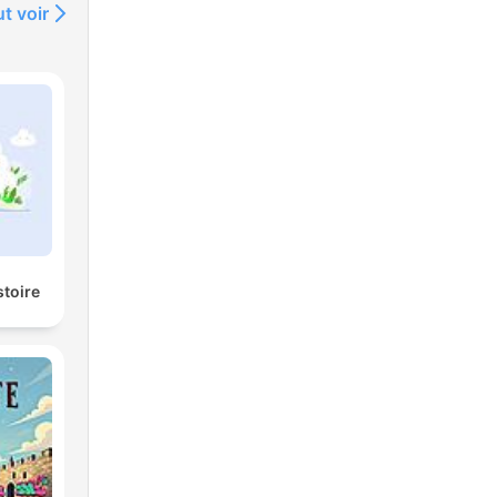
t voir
stoire