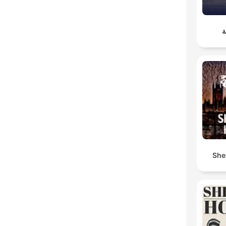
ة
She