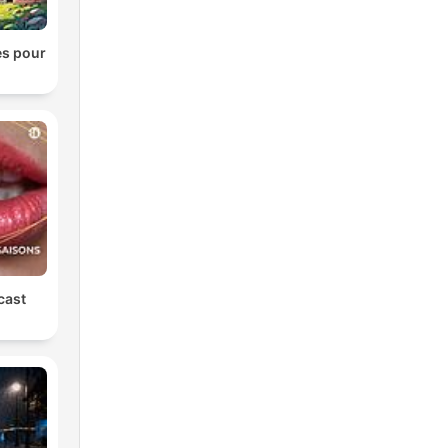
es pour
cast