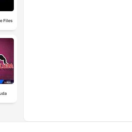
e Files
luda