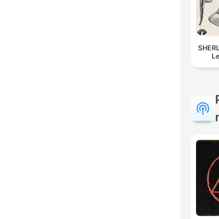
SHER
L