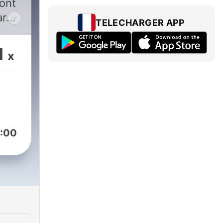
 ont
ar
TELECHARGER APP
. Tu
n
1
x
ires
:00