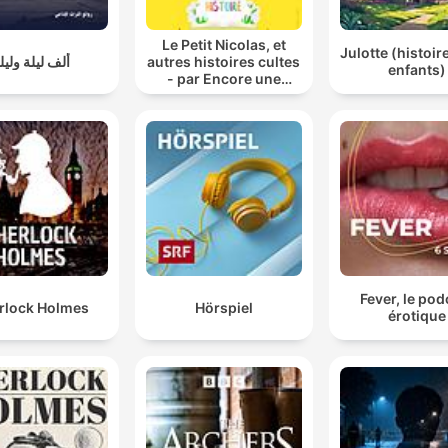
Le Petit Nicolas, et
Julotte (histoir
ألف ليلة وليل
autres histoires cultes
enfants)
- par Encore une
histoire
Fever, le pod
rlock Holmes
Hörspiel
érotique