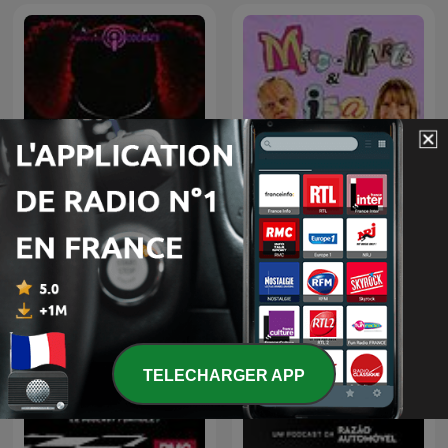
Poppy Playtime: The Lost
Marc-Marie & Isa Vinden
Tapes
Iets
TELECHARGER APP