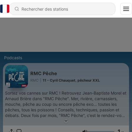
Podcasts
RMC Pêche
RMC
|
11 - Cyril Chauquet, pêcheur XXL
Sortez vos cannes sur RMC ! Retrouvez Jean-Baptiste Morel et
Arnaud Brière dans "RMC Pêche". Mer, rivière, carnassiers,
mouche, pêche au coup ou encore pêche exo… toutes les
pêches, tous les poissons ! Conseils, techniques, passion et
débats. Deux fois par mois, "RMC Pêche", c’est le rendez-vous
des pêcheurs sur RMC !
1