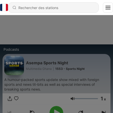
Podcasts
Asempa Sports Night
Multimedia Ghana
|
1553 - Sports Night
A humour-packed sports update show mixed with foreign
sports and news tit-bits as well as special interviews of
breaking sports news.
1
x
Volume