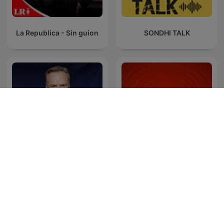
La Republica - Sin guion
SONDHI TALK
The Last Word with
Última Hora Caracol
Lawrence O’Donnell