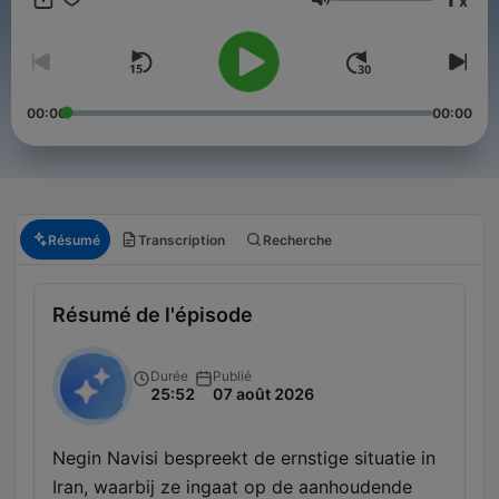
x
► Website: https://www.wnl.tv ► Facebook:
Volume
https://www.facebook.com/omroepwnl ► Instagram:
https://www.instagram.com/omroepwnl ► Twitter:
https://www.twitter.com/sven_op_1 ► Steun WNL, word lid:
https://www.steunwnl.tv
00:00
00:00
Résumé
Transcription
Recherche
Résumé de l'épisode
Durée
Publié
25:52
07 août 2026
Negin Navisi bespreekt de ernstige situatie in
Iran, waarbij ze ingaat op de aanhoudende