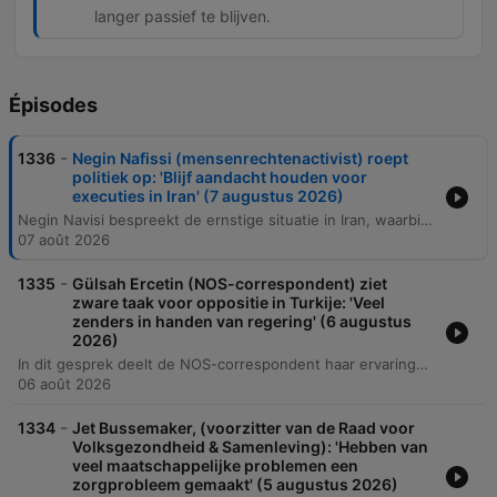
langer passief te blijven.
Épisodes
-
1336
Negin Nafissi (mensenrechtenactivist) roept
politiek op: 'Blijf aandacht houden voor
executies in Iran' (7 augustus 2026)
Negin Navisi bespreekt de ernstige situatie in Iran, waarbij ze ingaat op de aanhoudende executies, de machtsstrijd binnen het regime en de repressie van demonstranten. Ze belicht ook de enorme druk op Iraanse families en de noodzaak voor internationale aandacht om executies te kunnen voorkomen. Daarnaast bespreekt de gast de stilte in de Nederlandse politiek en media over de executies en protesten in Iran. Ze benadrukt de noodzaak van diplomatieke actie om de mensenrechten te beschermen en spreekt haar vertrouwen uit in de oppositieleider Reza Pahlavi.
07 août 2026
-
1335
Gülsah Ercetin (NOS-correspondent) ziet
zware taak voor oppositie in Turkije: 'Veel
zenders in handen van regering' (6 augustus
2026)
In dit gesprek deelt de NOS-correspondent haar ervaringen in Turkije, waarbij ze ingaat op de veranderende politieke en journalistieke druk, het ontslag van een gouverneur en de toenemende privatisering van openbare stranden. Daarnaast bespreekt ze de groeiende spanningen tussen de Turkse bevolking en de diaspora uit Europa. De aflevering behandelt ook de economische impact van hoge inflatie op de lokale bevolking en de politieke verdeeldheid binnen de oppositie. Tot slot reflecteert de correspondent persoonlijk op haar terugkeer naar Turkije en de betekenis hiervan voor haar familie.
06 août 2026
-
1334
Jet Bussemaker, (voorzitter van de Raad voor
Volksgezondheid & Samenleving): 'Hebben van
veel maatschappelijke problemen een
zorgprobleem gemaakt' (5 augustus 2026)