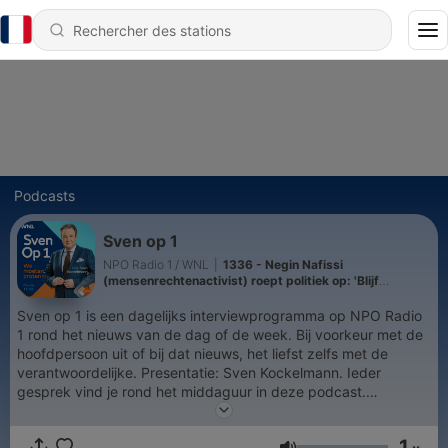
Podcasts
Sven op 1
NPO Radio 1 / WNL
|
1336 - Negin Nafissi
(mensenrechtenactivist) roept politiek op: 'Blijf
aandacht houden voor executies in Iran' (7 augustus
2026)
Sven op 1 is een dagelijks interviewprogramma op NPO Radio
1 rond het nieuws van de dag of de week. Bij voorkeur met de
hoofdpersoon uit of bij dat nieuws, het liefst zelfs met de
verantwoordelijke. Presentatie: Sven Kockelmann. Ieder
gesprek vind je rond het middaguur in deze podcast.
Abonneer je nu. Sven op 1 is een programma van Omroep
WNL. Meer van WNL vind je op onze website en sociale media
1