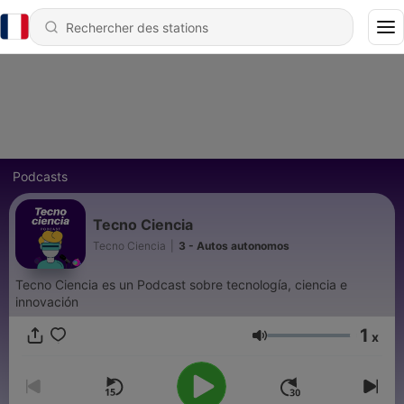
Podcasts
Tecno Ciencia
Tecno Ciencia
|
3 - Autos autonomos
Tecno Ciencia es un Podcast sobre tecnología, ciencia e
innovación
1
x
Volume