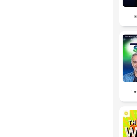
E
L'I