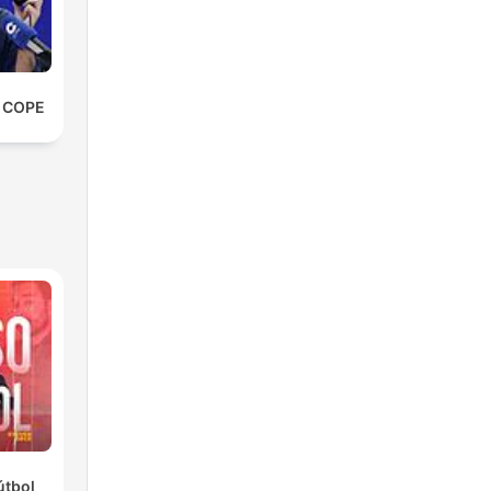
e COPE
útbol