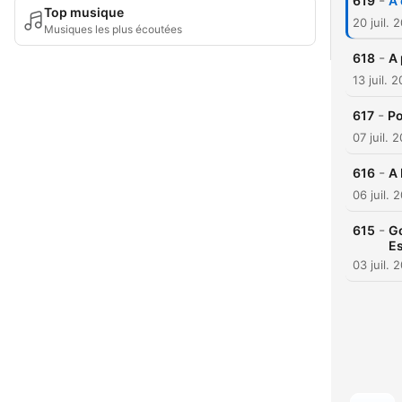
-
619
A 
Top musique
20 juil. 
Musiques les plus écoutées
-
618
A 
13 juil. 
-
617
Po
07 juil. 
-
616
A 
06 juil. 
-
615
Go
E
03 juil. 