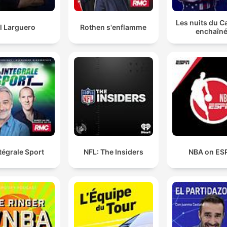
Les nuits du C
l Larguero
Rothen s'enflamme
enchaîn
ntégrale Sport
NFL: The Insiders
NBA on ES