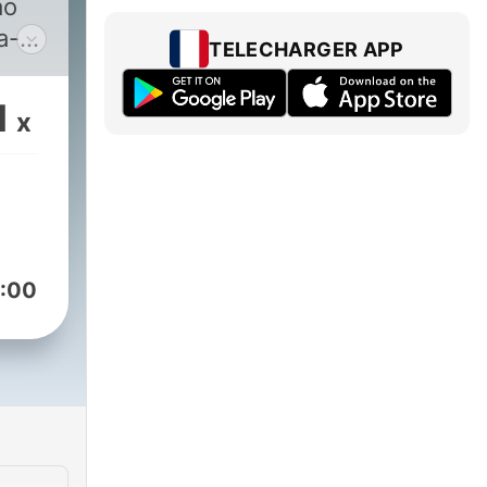
ão
ta-se
TELECHARGER APP
lo
1
x
:00