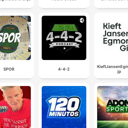
KieftJansenEg
SPOR
4-4-2
jp