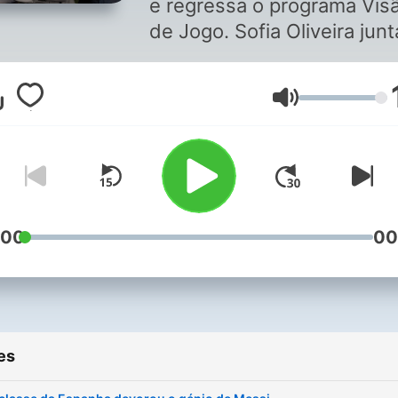
e regressa o programa Vis
de Jogo. Sofia Oliveira jun
a Luís Freitas Lobo e Nuno
Vieira, para discutir o mode
Volume
de jogo da jornada e dos
grandes jogos europeus.
:00
00
es