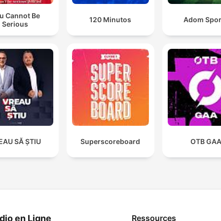
u Cannot Be
120 Minutos
Adom Spor
Serious
EAU SĂ ȘTIU
Superscoreboard
OTB GA
dio en Ligne
Ressources