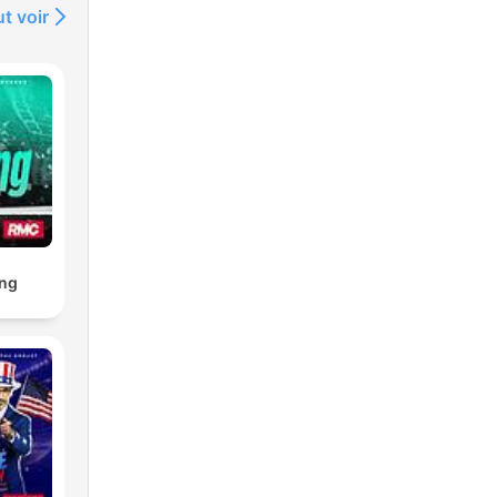
t voir
ng