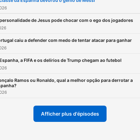
classe da Espanha devorou o génio de Messi
2026
personalidade de Jesus pode chocar com o ego dos jogadores
2026
rtugal caiu a defender com medo de tentar atacar para ganhar
2026
Espanha, a FIFA e os delírios de Trump chegam ao futebol
2026
nçalo Ramos ou Ronaldo, qual a melhor opção para derrotar a
spanha?
2026
Afficher plus d'épisodes