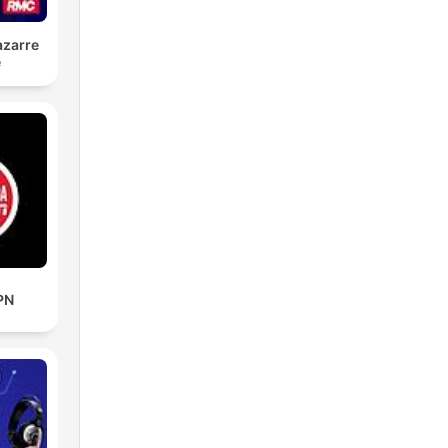
azarre
é
PN