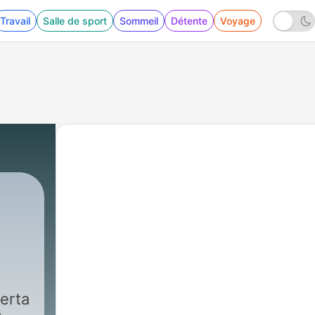
Travail
Salle de sport
Sommeil
Détente
Voyage
|
619 - A classe da Espanha 
erta