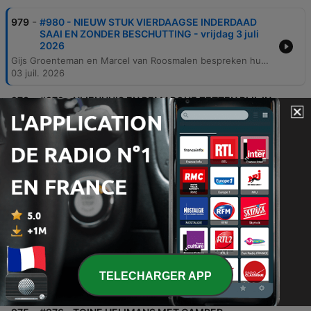
-
979
#980 - NIEUW STUK VIERDAAGSE INDERDAAD
SAAI EN ZONDER BESCHUTTING - vrijdag 3 juli
2026
Gijs Groenteman en Marcel van Roosmalen bespreken hun vermoeidheid na een intensief jaar en de komst van de vakantie. De aflevering behandelt diverse actuele onderwerpen, van de voordelen van thuisbatterijen en de nieuwe wachttijden op Schiphol tot de opkomst van fatbikes in Almere en de politieke besluitvorming in het Vaticaan. Daarnaast reflecteren ze op de kwaliteit van de journalistiek en de impact van de stop op fysieke PlayStation-spellen door Sony.
03 juil. 2026
-
978
#979 - NIJENHUIS EN REMARQUE ZETTEN BIJL IN
9 TOT 5-MENTALITEIT AD-JOURNALISTEN -
donderdag 2 juli 2026
In deze aflevering bespreken Gijs en Marcel de invoering van een kleiner stembiljet bij de Europese verkiezingen en de impact van MadSleeps producten op slaapcomfort. Daarnaast behandelen ze het nieuws over de lagere hekken op de Hoge Veluwe om de wildstand te reguleren. Verder wordt het 'IJzerenhekkenakkoord' op de Veluwe en de impact op de natuur en bewoners besproken, evenals de acteerprestaties in de serie Baantje. Tot slot wordt de kritiek van journalist Hans Nijhuis op de werkethiek van de nieuwe generatie journalisten en lokale tradities in Velp behandeld.
02 juil. 2026
-
977
#978 - TOXISCHE WERKSFEER IN ZEIST JAAGT
RONALD KOEMAN WEG - woensdag 1 juli 2026
Gijs Groenteman en Marcel van Roosmalen bespreken de impact van schermtijd op jonge kinderen en de voordelen van grote schermen, gevolgd door een aanbieding voor MadSleeps matrassen. Daarnaast wordt er gekeken naar de protesten in de Arnhemse wijk Geitenkamp tegen een 24-uurs sportschool. De sprekers behandelen diverse nieuwsitems, van de Olympische Spelen in Heerenveen en de zakelijke strategieën van Donald Trump tot de stijgende kosten voor pakketjes uit China. Tot slot wordt de kritische sfeer binnen de KNVB en de impact van speculaties over de bondscoach besproken.
01 juil. 2026
-
976
#977 - JUSTIN KLUIVERT HAD PENALTY BETER
MOETEN MIKKEN - dinsdag 30 juni 2026
Gijs Groenteman en Marcel van Roosmalen bespreken de teleurstellende prestaties van het Nederlands voetbalelftal tijdens het WK, met specifieke aandacht voor gemiste penalty's. Daarnaast behandelen ze diverse nieuwsitems, waaronder de spanning op het Arnhemse stroomnet, een fraudezaak bij Netflix en de kritiek van Tom de Graaf op het politieke systeem. Verder gaan de sprekers in op de problematiek van anonieme bronnen in de journalistiek en de impact daarvan op reputaties. Ook worden diverse nieuwtjes gedeeld, zoals een fietsongeluk van Thijs van den Brink.
TELECHARGER APP
30 juin 2026