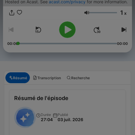
Hosted on Acast. See
acast.com/privacy
for more information.
1
x
Volume
00:00
00:00
Résumé
Transcription
Recherche
Résumé de l'épisode
Durée
Publié
27:04
03 juil. 2026