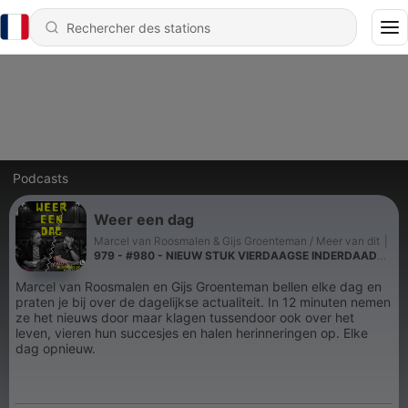
Podcasts
Weer een dag
Marcel van Roosmalen & Gijs Groenteman / Meer van dit
|
979 - #980 - NIEUW STUK VIERDAAGSE INDERDAAD
SAAI EN ZONDER BESCHUTTING - vrijdag 3 juli 2026
Marcel van Roosmalen en Gijs Groenteman bellen elke dag en
praten je bij over de dagelijkse actualiteit. In 12 minuten nemen
ze het nieuws door maar klagen tussendoor ook over het
leven, vieren hun succesjes en halen herinneringen op. Elke
dag opnieuw.