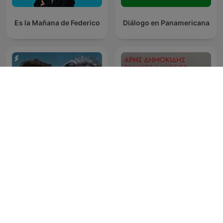
Es la Mañana de Federico
Diálogo en Panamericana
Maarten van Rossem &
Σκληρές αλήθειες
Tom Jessen