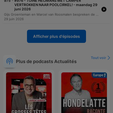
-
975
#976 - TOINE HEIJMANS MET CAMPER
VERTROKKEN NAAR POOLCIRKEL! - maandag 29
juni 2026
Gijs Groenteman en Marcel van Roosmalen bespreken de extreme hitte in Oostenrijk en de impact daarvan op het dagelijks leven. Daarnaast gaat het gesprek over de staat van de grasmat in het GelreDome van Vitesse en de moeizame relatie tussen de club en de KNVB. De podcast behandelt verder diverse onderwerpen, variërend van de impact van Dentalfit op bekende voetballers en technologische vooruitgang in de Oekraïense oorlog tot de nieuwe journalistieke serie van Twan Heijmans. Tot slot wordt er stilgestaan bij de Spaanse vernieuwing bij Ajax en de verwachtingen voor de wedstrijd tussen Nederland en Marokko.
29 juin 2026
Afficher plus d'épisodes
Tout voir
Plus de podcasts Actualités