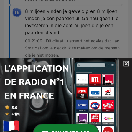
8 miljoen vinden je geweldig en 8 miljoen
vinden je een paardenlul. Ga nou geen tijd
investeren in die acht miljoen die je een
paardenlul vindt.
00:21:09 · Dit citaat illustreert het advies dat Jan
Smit gaf om je niet druk te maken om de mensen
die je niet mogen.
Je kan uit je gebrek ook je kracht halen.
00:50:16 · Dit vat de essentie samen van zijn
visie op het transformeren van uitdagingen naar
unieke eigenschappen.
Toen hebben we zevenhalve ton in een
dag opgehaald... aan tikkies. Grootste
tikkieactie ever.
02:00:44 · De spreker vertelt over een enorme
collectieve actie waarbij via kleine bijdragen een