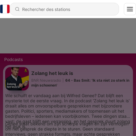
Podcasts
Zolang het leuk is
BNR Nieuwsradio
|
64 - Bas Smit: 'Ik sta niet zo sterk in
mijn schoenen'
Wie schuift er vandaag aan bij Wilfred Genee? Dat blijft een
mysterie tot de eerste vraag. In de podcast 'Zolang het leuk is'
draait alles om onvoorspelbare gesprekken met bijzondere
gasten. Politici, sporters, mediamakers of topmensen uit het
bedrijfsleven – iedereen kan voorbijkomen. Twee dingen staan
vast: de gast blijft een verrassing, en het gesprek duurt zolang
Genee staat bekend om zijn scherpe vragen en zijn vermogen
het leuk is.
om het gesprek de diepte in te sturen. Geen standaard
interviews, geen strakke formats, maar echte gesprekken