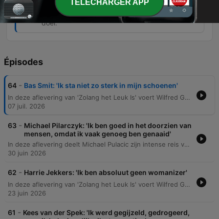
TELECHARGER APP
groot bedrag werd opgehaald voor het goede
doel.
Épisodes
-
64
Bas Smit: 'Ik sta niet zo sterk in mijn schoenen'
In deze aflevering van 'Zolang het Leuk Is' voert Wilfred Genee een diepgaand gesprek met Bas Smit over zijn persoonlijke missie om kinderkanker te bestrijden en zijn intense, optimistische levenshouding. Bas deelt zijn ervaringen met de druk van publieke opinie, de uitdagingen van het opvoeden van kinderen in een digitale wereld en hoe hij omgaat met online negativiteit en kritiek. Het gesprek verschuift naar ondernemerschap, authenticiteit en de balans tussen enorme levensenergie en het vinden van rust. Bas reflecteert op zijn achtergrond, de waarde van familie en het belang van het ombuigen van persoonlijke beperkingen naar krachten, terwijl hij pleit voor een focus op positiviteit en het vieren van het leven.
07 juil. 2026
-
63
Michael Pilarczyk: 'Ik ben goed in het doorzien van
mensen, omdat ik vaak genoeg ben genaaid'
In deze aflevering deelt Michael Pulacic zijn intense reis van enorme financiële successen naar een traumatische crash door riskante optiehandel. Hij reflecteert op de diepe persoonlijke impact van schulden, mentale strijd en de transformatie die hij onderging door het vaderschap en zakelijke conflicten in de mediawereld. Daarnaast bespreekt hij de verkoop van zijn bedrijf aan De Telegraaf, de lessen over vertrouwen en contracten, en de invloed van zijn vader, die vanuit Polen naar Nederland vluchtte. De podcast eindigt met een reflectie op zingeving, de zoektocht naar identiteit na succes en het belang van het helpen van anderen.
30 juin 2026
-
62
Harrie Jekkers: 'Ik ben absoluut geen womanizer'
In deze aflevering van 'Zolang het Leuk Is' voert Wilfred Genee een diepgaand gesprek met Harry Jekkers. Jekkers deelt persoonlijke verhalen over zijn leven op Ibiza, zijn creatieve proces en de rol van twijfel, maar reflecteert ook op turbulente periodes waarin hij te maken kreeg met de dood van een vriend, alcoholproblemen en de diagnose blaaskanker. Daarnaast bespreekt hij zijn intensieve samenwerking met Jeroen van Merwijk, zijn Haagse roots en zijn visie op het artiestenleven. Hij deelt zijn besluit om op een hoogtepunt met zijn carrière te stoppen en reflecteert op thema's als rijkdom, relaties en de blijvende impact van muziek.
23 juin 2026
-
61
Kees van der Spek: 'Ik werd gegijzeld, gedrogeerd,