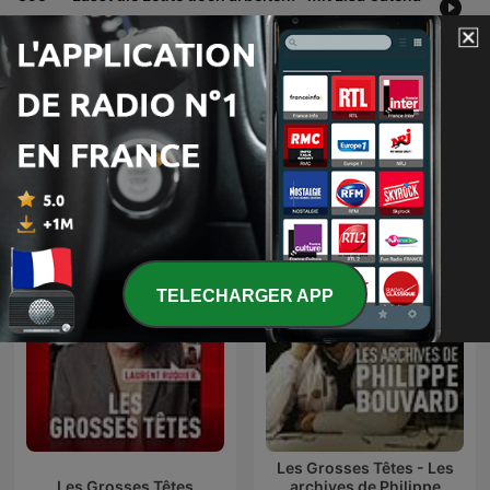
19 juin 2026
Afficher plus d'épisodes
Tout voir
Plus de podcasts Comédie
TELECHARGER APP
Les Grosses Têtes - Les
Les Grosses Têtes
archives de Philippe