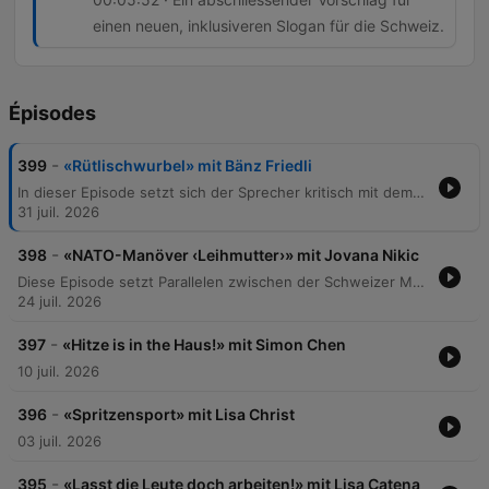
einen neuen, inklusiveren Slogan für die Schweiz.
Épisodes
-
399
«Rütlischwurbel» mit Bänz Friedli
In dieser Episode setzt sich der Sprecher kritisch mit dem Schweizer Nationalverständnis und den Mythen der Identität auseinander. Anhand von Beispielen wie dem Besuch von Bundesrat Parmelin in den USA, der Verwendung von Slogans wie „Switzerland great since 1291“ und der Rolle von McDonald's als Sponsor des Eidgenössischen Schwing- und Älplerfestes wird hinterfragt, ob die Schweiz ein geografisches Land oder eine rein ideelle „Willensnation“ ist. Der Beitrag reflektiert über den Zusammenhalt in einer multikulturellen Gesellschaft und problematisiert die Nutzung historischer Erzählungen zur Legitimierung von Nationalismus.
31 juil. 2026
-
398
«NATO-Manöver ‹Leihmutter›» mit Jovana Nikic
Diese Episode setzt Parallelen zwischen der Schweizer Munitionspolitik und den gesellschaftlichen Debatten um Leihmutterschaft sowie die sinkende Geburtenrate in der Schweiz. Der Sprecher kritisiert eine vermeintliche Doppelmoral, bei der Verbote im Inland durch Umgehung über die Landesgrenzen hinweg faktisch akzeptiert werden, ähnlich wie bei der Weiterleitung von Munition über NATO-Partner. Zudem wird die finanzielle Belastung durch Kita-Kosten und steigende Krankenkassenprämien thematisiert, welche die Familienplanung in der Schweiz massiv erschweren. Die Analyse stellt die These auf, dass das Schweizer Staatssystem die Familiengründung zu einem Luxusgut degradiert hat und fordert politische Reformen zur Entlastung von Familien.
24 juil. 2026
-
397
«Hitze is in the Haus!» mit Simon Chen
10 juil. 2026
-
396
«Spritzensport» mit Lisa Christ
03 juil. 2026
-
395
«Lasst die Leute doch arbeiten!» mit Lisa Catena