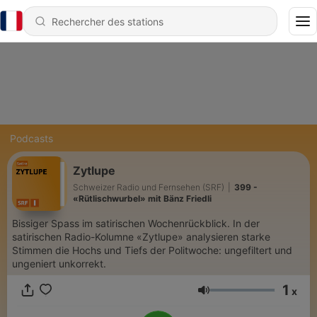
Podcasts
Zytlupe
Schweizer Radio und Fernsehen (SRF)
|
399 -
«Rütlischwurbel» mit Bänz Friedli
Bissiger Spass im satirischen Wochenrückblick. In der
satirischen Radio-Kolumne «Zytlupe» analysieren starke
Stimmen die Hochs und Tiefs der Politwoche: ungefiltert und
ungeniert unkorrekt.
1
x
Volume