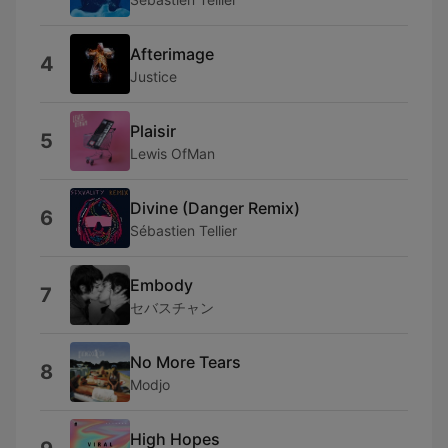
Afterimage
4
Justice
Plaisir
5
Lewis OfMan
Divine (Danger Remix)
6
Sébastien Tellier
Embody
7
セバスチャン
No More Tears
8
Modjo
High Hopes