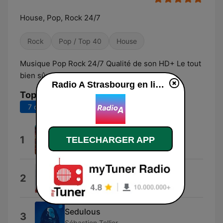
House, Pop, Rock 24/7
Rock
Pop / Top 40
House
Musique Pop Rock 24/7 Qualité de son HD+ Le tout
bien sûr, 100% gratuit !
Radio A Strasbourg en ligne
Top titres
7 derniers jours
30 derniers jours
Lucidity
1
TELECHARGER APP
Tame Impala
Leah
2
Marcus & Martinus
Sedulous
3
Sébastien Tellier