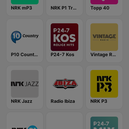
NRK mP3
NRK P1 Troms
Topp 40
P10 Country
P24-7 Kos
Vintage Radio
NRK Jazz
Radio Ibiza
NRK P3