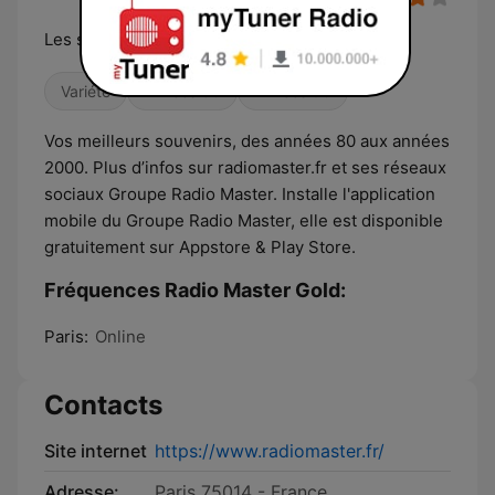
Les souvenirs 80's à 2000's
Variété
Années 80
Années 90
Vos meilleurs souvenirs, des années 80 aux années
2000. Plus d’infos sur radiomaster.fr et ses réseaux
sociaux Groupe Radio Master. Installe l'application
mobile du Groupe Radio Master, elle est disponible
gratuitement sur Appstore & Play Store.
Fréquences Radio Master Gold:
Paris:
Online
Contacts
Site internet
https://www.radiomaster.fr/
Adresse:
Paris 75014 - France