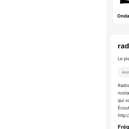
rad
Le pl
Ann
Radio
nosta
qui v
Écout
http:
Fréq