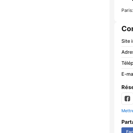
Paris
Co
Site 
Adre
Télé
E-mai
Rése
Mettre
Part
Fa