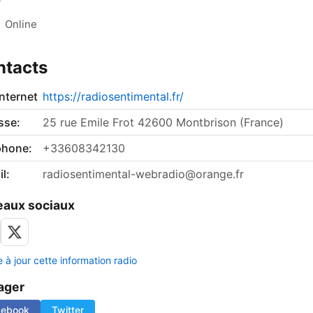
:
Online
ntacts
internet
https://radiosentimental.fr/
sse:
25 rue Emile Frot 42600 Montbrison (France)
phone:
+33608342130
l:
radiosentimental-webradio@orange.fr
aux sociaux
 à jour cette information radio
ager
cebook
Twitter