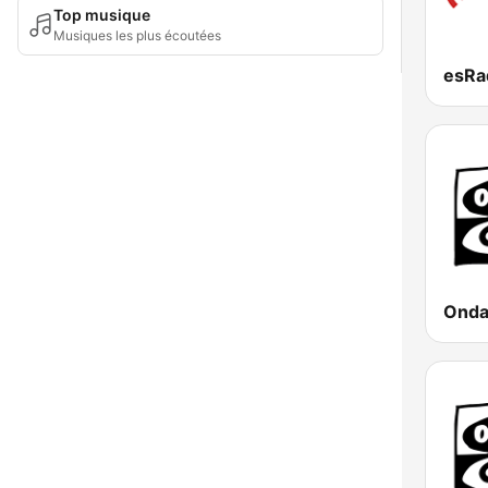
Top musique
Musiques les plus écoutées
esRa