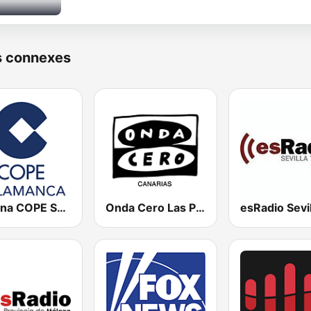
s connexes
Cadena COPE Salamanca
Onda Cero Las Palmas
esRadio Sevil