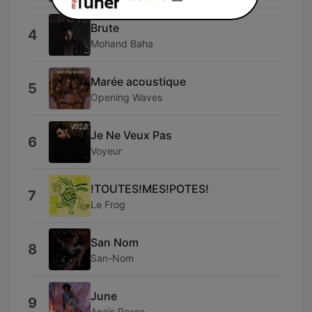
Brute
4
Mohand Baha
Marée acoustique
5
Opening Waves
Je Ne Veux Pas
6
Voyeur
!TOUTES!MES!POTES!
7
Le Frog
San Nom
8
San-Nom
June
9
Anaïs Rosso