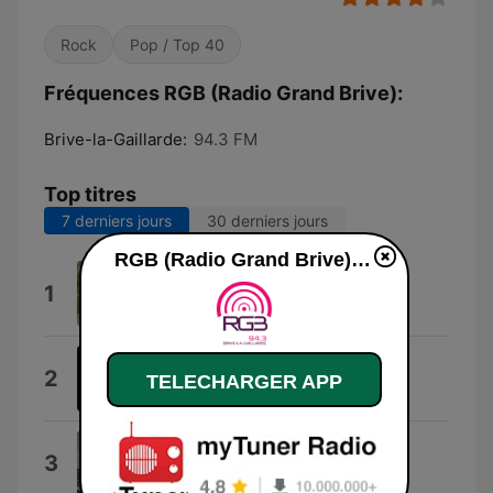
Rock
Pop / Top 40
Fréquences RGB (Radio Grand Brive):
Brive-la-Gaillarde:
94.3 FM
Top titres
7 derniers jours
30 derniers jours
RGB (Radio Grand Brive) en ligne
Le Fromage
1
Le Fromage
Les dormantes
2
TELECHARGER APP
Zaho de Sagazan
La Ciguë
3
Rinch