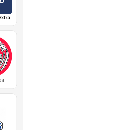
Extra
il