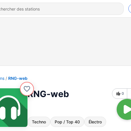
ons
RNG-web
RNG-web
0
Techno
Pop / Top 40
Électro