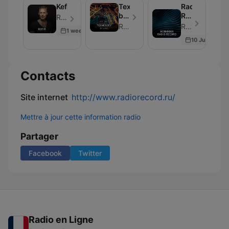
Kefir
Техноблог
Radio
by
Record
Radio Record - Épisode 250
DJ
New
Radio Record
Radio Record - Épisode 250
1 week ago
Feel
10 Jul 2026
Contacts
Site internet
http://www.radiorecord.ru/
Mettre à jour cette information radio
Partager
Facebook
Twitter
Radio en Ligne