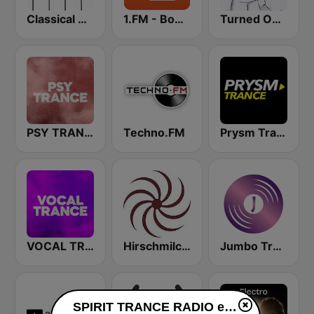
Classical Horizon Radio (International)
1.FM - Bom Psytrance
Turned On The Trance
PSY TRANCE
Techno.FM
Prysm Trance
VOCAL TRANCE
Hirschmilch Progressive
Jumbo Trance Radio
SPIRIT TRANCE RADIO en ligne