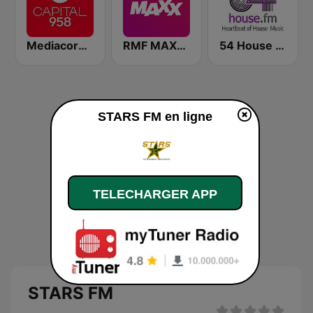
Mediacorp CAPITAL 958
RMF MAXXX
54 House FM
STARS FM en ligne
TELECHARGER APP
STARS FM