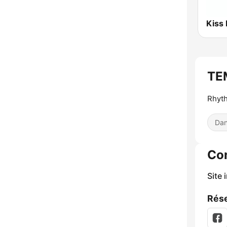
Kiss
TE
Rhyt
Dan
Co
Site 
Rése