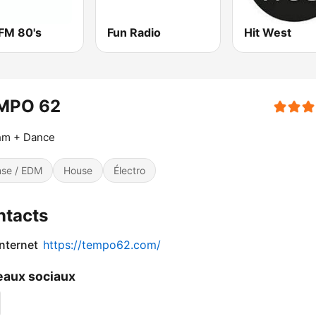
 FM 80's
Fun Radio
Hit West
MPO 62
hm + Dance
se / EDM
House
Électro
ntacts
internet
https://tempo62.com/
aux sociaux