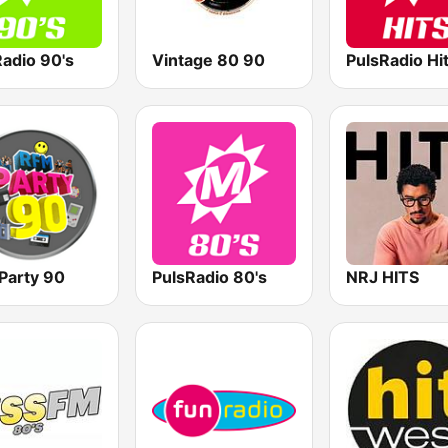
Radio 90's
Vintage 80 90
PulsRadio Hi
Party 90
PulsRadio 80's
NRJ HITS