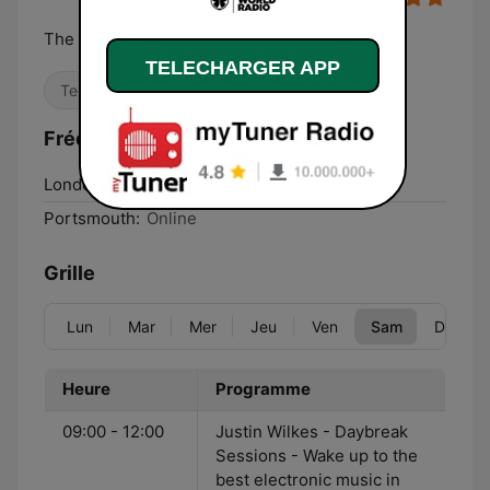
The Sound of Tomorrowland
TELECHARGER APP
Techno
Danse / EDM
Fréquences One World Radio UK:
London:
Online
Portsmouth:
Online
Grille
Lun
Mar
Mer
Jeu
Ven
Sam
Dim
Heure
Programme
09:00 - 12:00
Justin Wilkes - Daybreak
Sessions - Wake up to the
best electronic music in