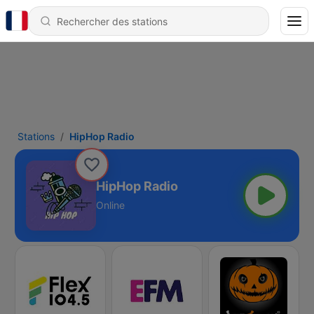
Stations
HipHop Radio
HipHop Radio
Online