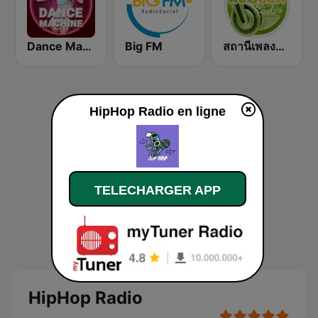
Dance Machine
Big FM
สถานีเพลงแดนซ์ Request Radio Dance Mix
HipHop Radio en ligne
TELECHARGER APP
HipHop Radio