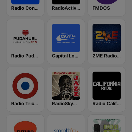
Radio Contact
RadioActiva 92.5
FMDOS
Radio Pudahuel
Capital London
2ME Radio Arabic
Radio Tricolor Cl
RadioSkyMusic Jazz
Radio California