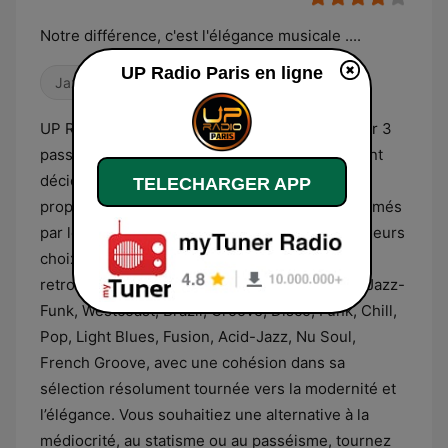
Notre différence, c'est l'élégance musicale ....
UP Radio Paris en ligne
Jazz
Pop / Top 40
R&B / Soul
UP Radio est une nouvelle webradio fondée par 3
passionnés de musique esthètes du son, qui ont
décidé d’unir leur connaissance musicale pour
TELECHARGER APP
proposer une radio ou rien n’est improvisé. Animés
par leur désir d’imposer la French Touch dans leurs
choix artistiques de programmation, vous
retrouverez une playlist aux ambiances, Soul, Jazz-
Funk, Westcoast, Brazil, Groove, Disco, Funk, Chill,
Pop, Light Blues, Fusion, Acid-Jazz, Nu Soul,
French Groove, avec une cohésion dans sa
sélection résolument tournée vers la modernité et
l’élégance. Vous souhaitiez une alternative à la
médiocrité, au statisme ou au passéisme, tournez