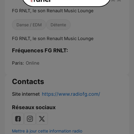
FG RNLT, le son Renault Music Lounge
Danse / EDM
Détente
FG RNLT, le son Renault Music Lounge
Fréquences FG RNLT:
Paris:
Online
Contacts
Site internet
https://www.radiofg.com/
Réseaux sociaux
Mettre à jour cette information radio