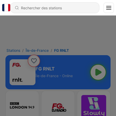
Stations
Île-de-France
FG RNLT
FG RNLT
Île-de-France - Online