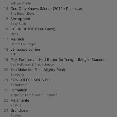
William Sheller
14
God Only Knows (Mono) [2012 - Remaster]
The Beach Boys
15
Sex appeal
Sexy Sushi
16
CŒUR DE ICE (feat. Gazo)
Naps
17
Ma racli
Hornet La Frappe
18
Le monde ou rien
PNL
19
Pink Panther / It Had Better Be Tonight (Meglio Stasera)
Red Holloway & Plas Johnson
20
You Make Me Feel (Mighty Real)
Sylvester
21
KONGOLESE SOUS BBL
Theodorare
22
Formation
Alejandro Fernández & Beyoncé
23
Malamente
Rosalia
24
Grandiose
Pomme