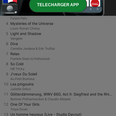
2
Starburster
TELECHARGER APP
FONTAINES D.C.
3
Nefertiti (feat. Neysa May)
Futuro Pelo
4
Mysteries of the Universe
Louis-Ronan Choisy
5
Light and Shadow
Vangelis
6
Diva
Camélia Jordana & Erik Truffaz
7
Relax
Frankie Goes to Hollywood
8
So Cold
HB Tricky
9
J'veux Du Soleil
Au Petit Bonheur
10
Les pingouins
Juliette Gréco
11
Götterdämmerung, WWV 86D, Act II: Siegfried and the Rhinemaidens
Berliner Philharmoniker & Claudio Abbado
12
One Of Your Girls
Troye Sivan
13
Un homme heureux (Live - Studio Davout)