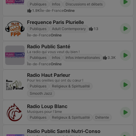
Publiques
Infos
Discussions et débats
1.9K
Île-de-France
Online
Frequence Paris Plurielle
Publiques
Adult Contemporary
13
Île-de-France
Online
Radio Public Santé
La radio qui vous veut du bien !
Publiques
Infos
Infos internationales
3.3K
Île-de-France
Online
Radio Haut Parleur
Pour les oreilles qui ont du cœur !
Publiques
Religieux & Spiritualité
Smooth Jazz
Radio Loup Blanc
Musiques pour l'âme
Publiques
Religieux & Spiritualité
Détente
Radio Public Santé Nutri-Conso