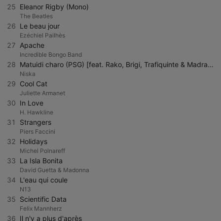
25
Eleanor Rigby (Mono)
The Beatles
26
Le beau jour
Ezéchiel Pailhès
27
Apache
Incredible Bongo Band
28
Matuidi charo (PSG) [feat. Rako, Brigi, Trafiquinte & Madrane]
Niska
29
Cool Cat
Juliette Armanet
30
In Love
H. Hawkline
31
Strangers
Piers Faccini
32
Holidays
Michel Polnareff
33
La Isla Bonita
David Guetta & Madonna
34
L'eau qui coule
N13
35
Scientific Data
Felix Mannherz
36
Il n'y a plus d'après