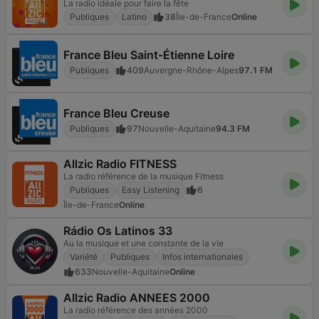
La radio idéale pour faire la fête
Publiques
Latino
38
Île-de-France
Online
France Bleu Saint-Étienne Loire
Publiques
409
Auvergne-Rhône-Alpes
97.1 FM
France Bleu Creuse
Publiques
97
Nouvelle-Aquitaine
94.3 FM
Allzic Radio FITNESS
La radio référence de la musique Fitness
Publiques
Easy Listening
6
Île-de-France
Online
Rádio Os Latinos 33
Au la musique et une constante de la vie
Variété
Publiques
Infos internationales
633
Nouvelle-Aquitaine
Online
Allzic Radio ANNEES 2000
La radio référence des années 2000