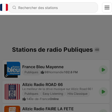
Stations de radio Publiques
48
France Bleu Mayenne
Publiques
98
Normandie
102.6 FM
Allzic Radio ROAD 66
Le meilleur de la drive musique sur Allzic Road 66 !
Publiques
Easy Listening
Hits Classique
14
Île-de-France
Online
Allzic Radio FAIRE LA FETE