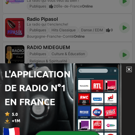
La radio qui vous veut du bien !
Publiques
20
Île-de-France
Online
Radio Pipasol
La radio qui t'enclenche!
Publiques
Hits Classique
Danse / EDM
9
Bourgogne-Franche-Comté
Online
RADIO MIDEGUEM
Publiques
Culture & Éducation
Religieux & Spiritualité
Page
2
sur
3
<
2
3
>
TOP TITRES
1
National Express
The Divine Comedy