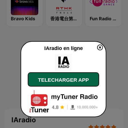
Bravo Kids
香港電台第二台 RTHK Radio 2
Fun Radio Dance
IAradio en ligne
TELECHARGER APP
IAradio