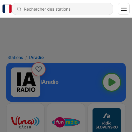
Stations
IAradio
IAradio