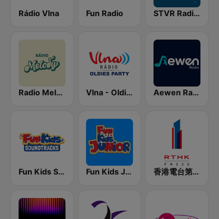
Rádio Vlna
Fun Radio
STVR Radio Slovensko
Radio Melody
Vlna - Oldies party
Aewen Radio KPOP
Fun Kids Soundtracks
Fun Kids Junior
香港電台第一台 RTHK Radio 1