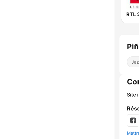
RTL 
Piñ
Jaz
Co
Site 
Rése
Mettre