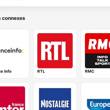
s connexes
e Info
RTL
RMC