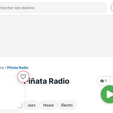
ons
Piñata Radio
Piñata Radio
0
Jazz
House
Électro