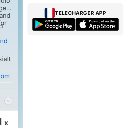
udio
ige
TELECHARGER APP
land
for
d
and
ielt
com
e
1
x