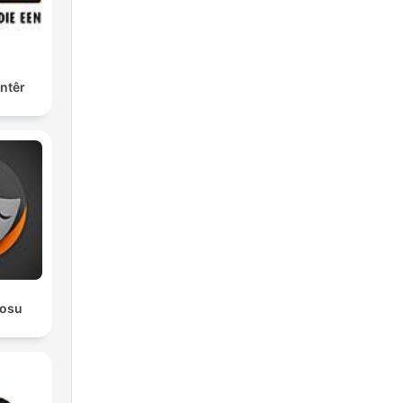
ntêr
rosu