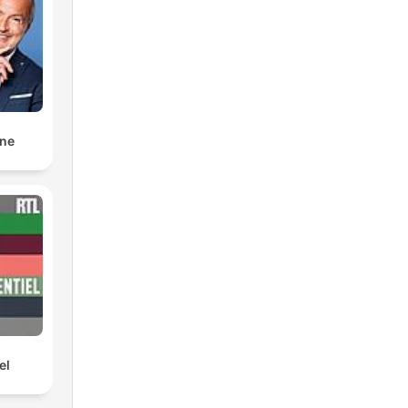
nne
el