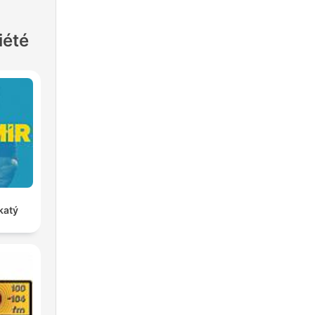
iété
katý