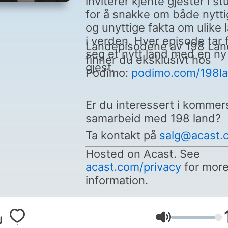
inviterer kjente gjester i st
for å snakke om både nytt
og unyttige fakta om ulike 
i verden. Hver episode tar 
Landepisodene av 198 Lan
seg et nytt land med en ny
finner du eksklusivt hos
gjest.
Podimo:
podimo.com/198l
Er du interessert i kommers
samarbeid med 198 land?
Ta kontakt på
salg@acast.
Hosted on Acast. See
acast.com/privacy
for mor
information.
Volume