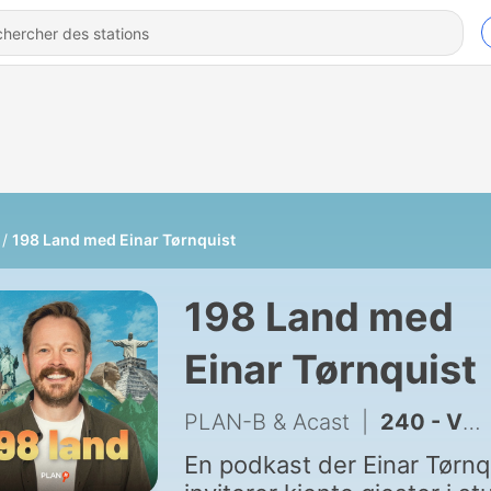
198 Land med Einar Tørnquist
198 Land med
Einar Tørnquist
PLAN-B & Acast
|
240 - VM-spesial: Kavalkade III
En podkast der Einar Tørnq