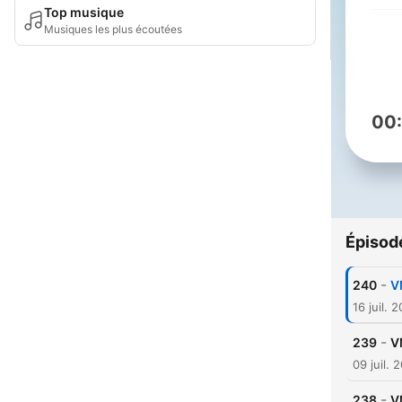
Top musique
Musiques les plus écoutées
00
Épisod
-
240
V
16 juil. 
-
239
V
09 juil. 
-
238
V