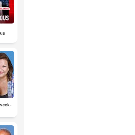
ous
 week-