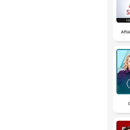
Affa
C