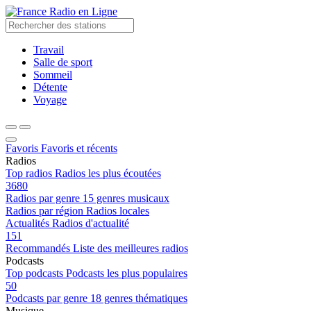
Radio en Ligne
Travail
Salle de sport
Sommeil
Détente
Voyage
Favoris
Favoris et récents
Radios
Top radios
Radios les plus écoutées
3680
Radios par genre
15 genres musicaux
Radios par région
Radios locales
Actualités
Radios d'actualité
151
Recommandés
Liste des meilleures radios
Podcasts
Top podcasts
Podcasts les plus populaires
50
Podcasts par genre
18 genres thématiques
Musique