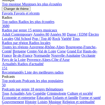
Top musique
Musiques les plus écoutées
Changer de thème
Favoris
Favoris et récents
Radios
Top radios
Radios les plus écoutées
3680
Radios par genre
15 genres musicaux
Adult Contemporary
Années 80
Années 90
Danse / EDM
Électro
Locales
Old School
Pop / Top 40
Rock
Variété
Tous
Radios par région
Radios locales
Toutes les régions
Auvergne-Rhône-Alpes
Bourgogne-Franche-
Comté
Bretagne
Centre-Val de Loire
Corse
Grand Est
Hauts-de-
France
Île-de-France
Normandie
Nouvelle-Aquitaine
Occitanie
Pays de la Loire
Provence-Alpes-Côte d'Azur
Actualités
Radios d'actualité
151
Recommandés
Liste des meilleures radios
Podcasts
Top podcasts
Podcasts les plus populaires
50
Podcasts par genre
18 genres thématiques
Tous
Actualités
Arts
Comédie
Criminologie
Culture et société
Économie et entreprise
Éducation
Enfants et famille
Forme et santé
Gouvernement
Histoire
Loisirs
Musique
Religion et spiritualité