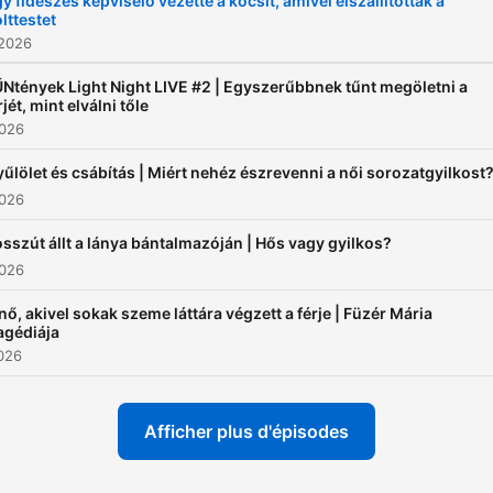
y fideszes képviselő vezette a kocsit, amivel elszállították a
lttestet
 2026
Ntények Light Night LIVE #2 | Egyszerűbbnek tűnt megöletni a
rjét, mint elválni tőle
2026
űlölet és csábítás | Miért nehéz észrevenni a női sorozatgyilkost
2026
sszút állt a lánya bántalmazóján | Hős vagy gyilkos?
2026
nő, akivel sokak szeme láttára végzett a férje | Füzér Mária
agédiája
2026
Afficher plus d'épisodes