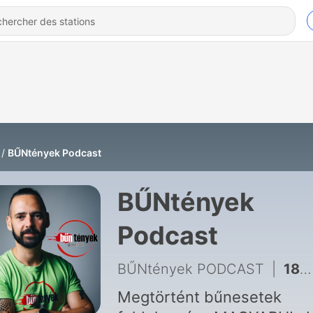
BŰNtények Podcast
BŰNtények
Podcast
BŰNtények PODCAST
|
188 - Egy fideszes képviselő vezette a kocsit, amivel elszállították a holttestet
Megtörtént bűnesetek