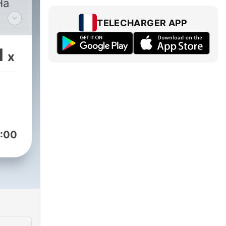
Ha
TELECHARGER APP
z
1
x
ncs
 az
/c/BŰNtényekPodcast
buntenyek
:00
m/buntenyek
m/buntenyekpodcast/
.com