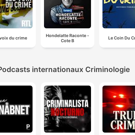
Hondelatte Raconte -
voix du crime
Le Coin Du C
Cote B
Podcasts internationaux Criminologie