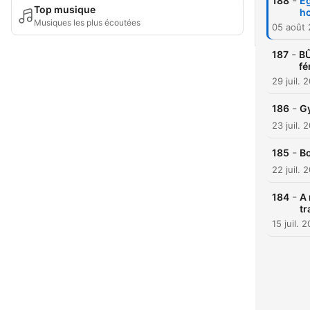
-
188
Eg
Top musique
ho
Musiques les plus écoutées
05 août
-
187
BŰ
fé
29 juil. 
-
186
Gy
23 juil. 
-
185
Bo
22 juil. 
-
184
A 
tr
15 juil. 