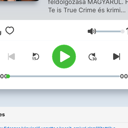
feldolgozása MAGYARUL. 
Te is True Crime és krimi
rajongó vagy, hallgasd a
sokszor hátborzongató iga
Volume
történeteinket. Hidd el, ni
jobb forgatókönyv író, mint
élet! Youtube:
https://www.youtube.com
Patreon:
https://www.patreon.com/
:00
00
Facebook:
https://www.facebook.co
Instagram:
https://www.instagram.co
es
Email:
buntenyekpodcast@gmail