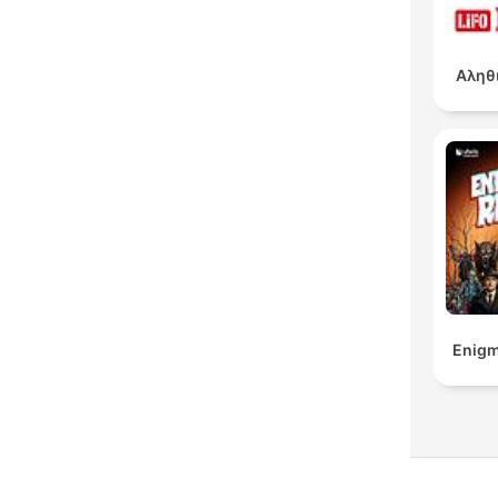
Αληθ
Enigm