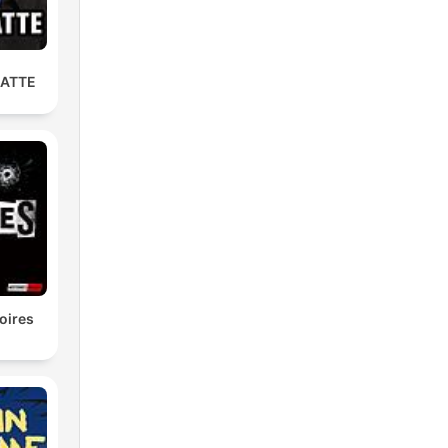
LATTE
oires