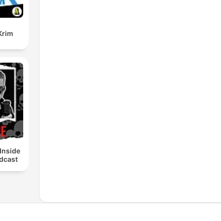
Krim
Inside
dcast