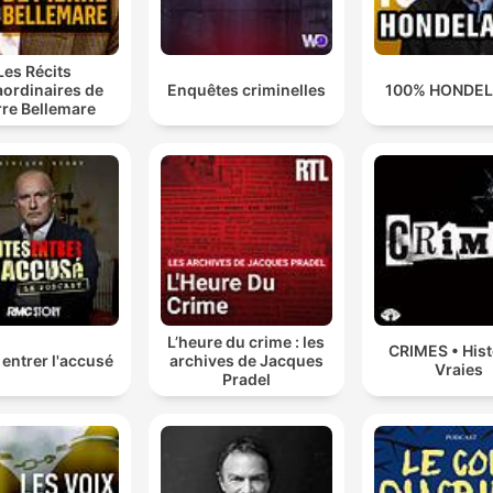
Les Récits
aordinaires de
Enquêtes criminelles
100% HONDE
rre Bellemare
L’heure du crime : les
CRIMES • Hist
 entrer l'accusé
archives de Jacques
Vraies
Pradel