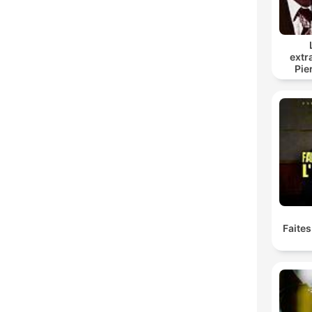
extr
Pie
Faites