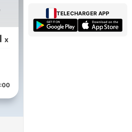
e
TELECHARGER APP
1
x
:00