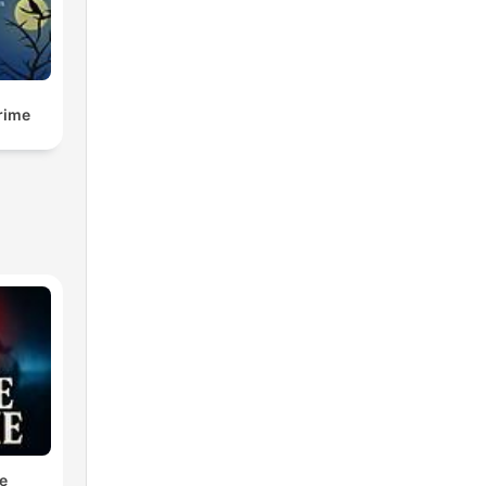
rime
e