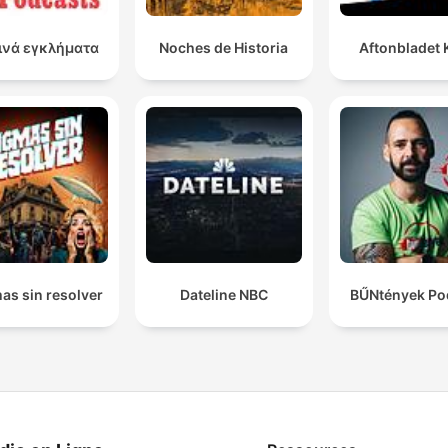
ινά εγκλήματα
Noches de Historia
Aftonbladet 
as sin resolver
Dateline NBC
BŰNtények Po