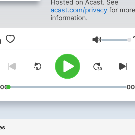
Hosted on Acast. See
acast.com/privacy
for mor
information.
Volume
:00
00
es