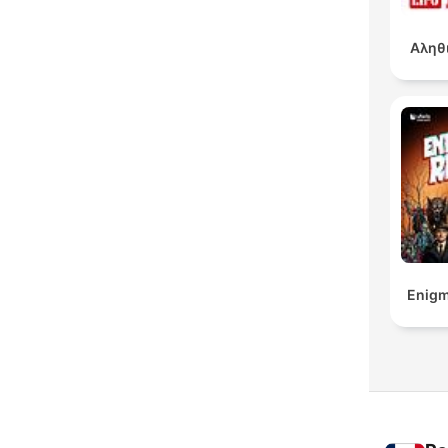
Αληθ
Enigm