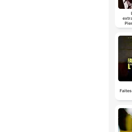
extr
Pie
Faites