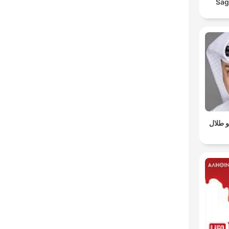
Sag
 طلال