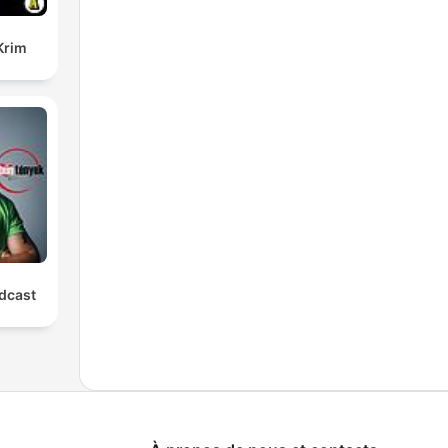
Krim
dcast