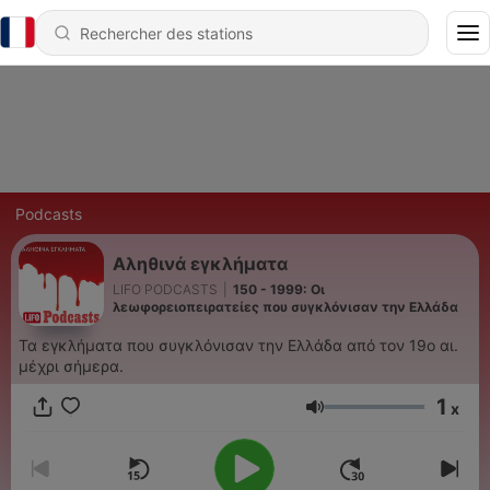
Podcasts
Αληθινά εγκλήματα
LIFO PODCASTS
|
150 - 1999: Οι
λεωφορειοπειρατείες που συγκλόνισαν την Ελλάδα
Τα εγκλήματα που συγκλόνισαν την Ελλάδα από τον 19ο αι.
μέχρι σήμερα.
1
x
Volume